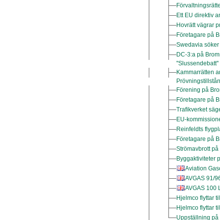
Förvaltningsrätt
Ett EU direktiv
Hovrätt vägrar p
Företagare på B
Swedavia söker
DC-3:a på Bromm
''Slussendebatt
Kammarrätten anse
Prövningstillstå
Förening på Bro
Företagare på B
Trafikverket säge
EU-kommissionen
Reinfeldts flygpl
Företagare på Br
Strömavbrott på
Byggaktiviteter
Aviation Gas
AVGAS 91/96 
AVGAS 100 LL
Hjelmco flyttar 
Hjelmco flyttar t
Uppställning på