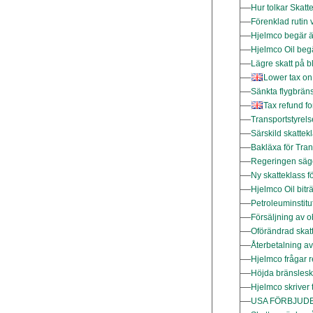
Hur tolkar Skatt
Förenklad rutin v
Hjelmco begär ä
Hjelmco Oil begä
Lägre skatt på b
Lower tax o
Sänkta flygbräns
Tax refund 
Transportstyrelse
Särskild skattek
Bakläxa för Tran
Regeringen säger
Ny skatteklass fö
Hjelmco Oil biträ
Petroleuminstitut
Försäljning av o
Oförändrad skatt
Återbetalning av
Hjelmco frågar r
Höjda bränslesk
Hjelmco skriver 
USA FÖRBJUDE