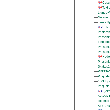
Cessn
Textr
Ljungby/
Nu ännu 
Tanka Hj
Unlea
Prisförä
Prissänk
Innospec s
Prissänk
Prissänk
Hede
Prissän
Skattesä
PRISSÄN
Prisjuste
100LL p
Prisjuste
Hjelm
AVGAS 10
Hjelmco 
AIR BP kö