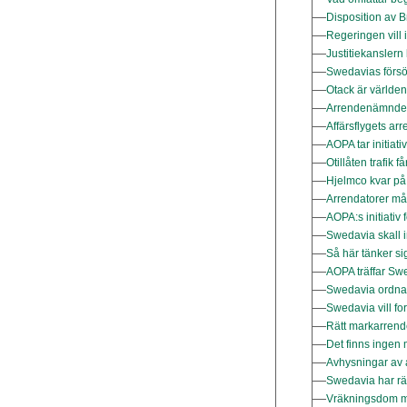
Disposition av B
Regeringen vill
Justitiekansler
Swedavias försök
Otack är världen
Arrendenämnden
Affärsflygets a
AOPA tar initiati
Otillåten trafik 
Hjelmco kvar på
Arrendatorer mås
AOPA:s initiativ
Swedavia skall i
Så här tänker s
AOPA träffar Sw
Swedavia ordnar
Swedavia vill fo
Rätt markarrend
Det finns ingen 
Avhysningar av a
Swedavia har rät
Vräkningsdom mo