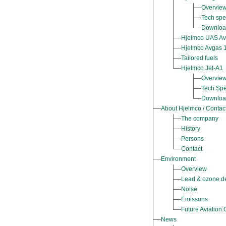
Overvie
Tech spe
Downloa
Hjelmco UAS Av
Hjelmco Avgas 
Tailored fuels
Hjelmco Jet-A1
Overvie
Tech Sp
Downloa
About Hjelmco / Contac
The company
History
Persons
Contact
Environment
Overview
Lead & ozone d
Noise
Emissons
Future Aviation 
News