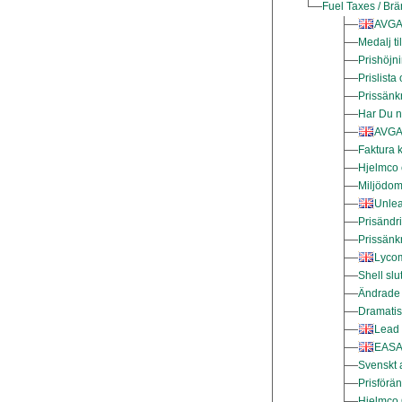
Fuel Taxes / Brä
AVGAS
Medalj t
Prishöjni
Prislista
Prissänk
Har Du n
AVGAS
Faktura k
Hjelmco 
Miljödom
Unlea
Prisändr
Prissänk
Lycom
Shell slu
Ändrade 
Dramatis
Lead 
EASA 
Svenskt a
Prisförä
Hjelmco 