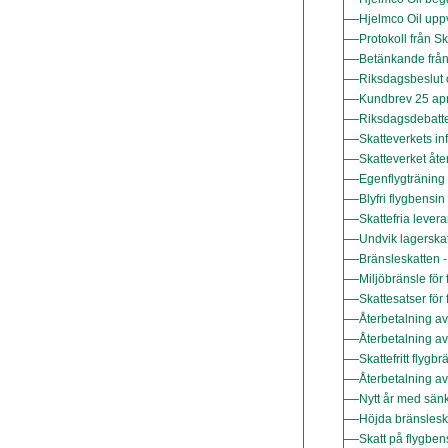
Hjelmco Oil uppv
Protokoll från Sk
Betänkande från 
Riksdagsbeslut 
Kundbrev 25 apr
Riksdagsdebatten
Skatteverkets i
Skatteverket åt
Egenflygträning 
Blyfri flygbensin
Skattefria levera
Undvik lagerska
Bränsleskatten -
Miljöbränsle för 
Skattesatser för
Återbetalning av
Återbetalning av
Skattefritt flygb
Återbetalning av
Nytt år med sänk
Höjda bränslesk
Skatt på flygben