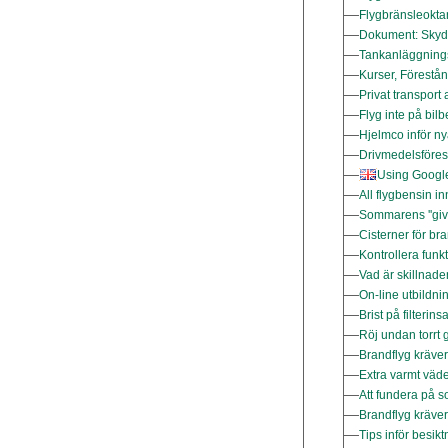
Flygbränsleoktant
Dokument: Skydd
Tankanläggning
Kurser, Förestån
Privat transport
Flyg inte på bil
Hjelmco inför ny
Drivmedelsföre
Using Google 
All flygbensin in
Sommarens ''give
Cisterner för br
Kontrollera funk
Vad är skillnade
On-line utbildn
Brist på filteri
Röj undan torrt
Brandflyg kräver
Extra varmt väde
Att fundera på s
Brandflyg kräver
Tips inför besik