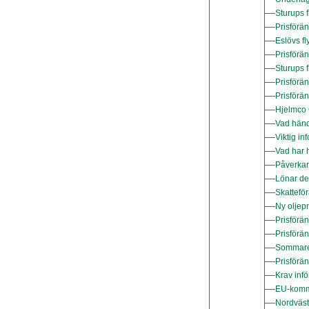
Sturups f
Prisförä
Eslövs fl
Prisförän
Sturups 
Prisförä
Prisförä
Hjelmco O
Vad händ
Viktig in
Vad har 
Påverkar
Lönar de
Skattefö
Ny oljepr
Prisförä
Prisförä
Sommare
Prisförän
Krav inf
EU-kommi
Nordväst