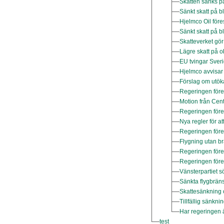
Skatten sänks på
Sänkt skatt på bl
Hjelmco Oil föres
Sänkt skatt på b
Skatteverket gör
Lägre skatt på o
EU tvingar Sver
Hjelmco avvisar 
Förslag om utöka
Regeringen före
Motion från Cen
Regeringen föres
Nya regler för att
Regeringen föres
Flygning utan br
Regeringen föres
Regeringen föres
Vänsterpartiet s
Sänkta flygbräns
Skattesänkning o
Tillfällig sänkni
Har regeringen 
test