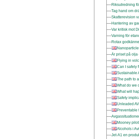
Riksutredning f
Tag hand om drä
Skatterevision v
Hantering av ga
Var kritisk mot 
Varning för etano
Rotax godkänne
Nanoparticles
Är priset på olj
Flying in vol
Can I safely 
Sustainable A
The path to 
What do we d
What will ha
Safety implic
Unleaded AV
Preventable
Avgassituationen
Mooney pilots
Alcohols i Av
Jet-A1 en produk