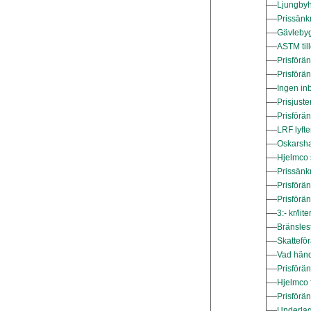
Ljungbyh
Prissänk
Gävlebyg
ASTM til
Prisförä
Prisförä
Ingen in
Prisjuste
Prisförä
LRF lyfte
Oskarsha
Hjelmco s
Prissänk
Prisförä
Prisförä
3:- kr/l
Bränslest
Skattefö
Vad händ
Prisförä
Hjelmco f
Prisförä
Underlag