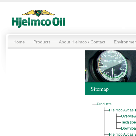
Home
Products
About Hjelmco / Contact
Environmen
Sitemap
Products
Hjelmco Avgas 
Overvie
Tech spe
Downloa
Hjelmco Avgas 