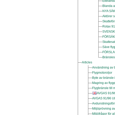
Ekelanda
Blanda al
NYA SÄ
Aktörer 
Skatteför
Rotax 912
SVENSK
FÖRSÄK
Skattesat
Säve fly
FÖRSLAG
Bränsles
Articles
Användning av bi
Flygmotoroljor
Byte av bränsle 
Magring av flyg
Flygbränsle till 
AVGAS 91/96
AVGAS 91/96 UL
Avdunstningsför
Miljöprövning av 
Miljöfrågor för a