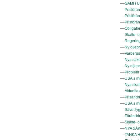
GAMI i U
Prisförä
Prisförä
Prisförä
Obligato
Skatte- o
Regeringe
Ny oljepr
Varbergs 
Nya säke
Ny oljepr
Problem m
USA:s mi
Nya skat
Aktuella 
Prisändr
USA:s mi
Säve fly
Förändrin
Skatte- 
NYA SÄ
TANKA H