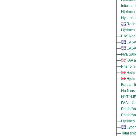
Informat
Hjelmco 
Ny tanks
Recen
Hjelmco 
EASA ger
EASA 
EASA 
Nya Säke
FAA a
Prishöjn
Hjelm
Hjelm
Fortsatt 
Nu finns
NYT HJE
FAA utfä
Prisförän
Prisförä
Hjelmco 
Lycom
Total smö