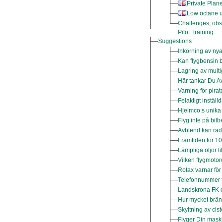
Private Plan
Low octane u
Challenges, obst
Pilot Training
Suggestions
Inkörning av ny
Kan flygbensin b
Lagring av multi
Här tankar Du A
Varning för pirat
Felaktigt inställ
Hjelmco:s unika
Flyg inte på bi
Avblend kan räd
Framtiden för 10
Lämpliga oljor t
Vilken flygmotor
Rotax varnar fö
Telefonnummer t
Landskrona FK o
Hur mycket bräns
Skyltning av cis
Flyger Din maskin