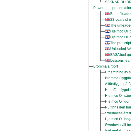
SAKNAR DU BR
Powerpoint presentatio
Ban of lead
23-years of 
The unleade
Hjelmco Oil 
Hjelmco Oil 
The prescrip
Unleaded AV
EASA fuel qu
Lessons lear
Bromma airport
Uthämtning av s
Bromma Flygplats
Affärsflyget på
Har affärsflyget 
Hjelmco Oil sägs
Hjelmco Oil gör 
Nu finns den här
Swedavias årsst
Hjelmco Oil be
Swedavia vill be
Vad omfattar begr