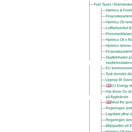
Fuel Taxes / Bränsleska
Hjelmco & Frivill
Finansdepartemen
Hjelmco Oil remi
Luftfartsverket 
Pressmeddelande 
Hjelmco Oil:s Re
Hjelmco lämnar 
Finansdepartemen
Skattefriheten 
medlemsstatern
EU kommissionen 
Tysk domstol döm
Upprop till Sver
EU Energy ta
Här finner Du dr
på flygbränsle
Must the gov
Regeringen ändra
Lagrådet yttrar 
Regeringen lämn
Miljöpartiet vill
Hjelmco Oil begä