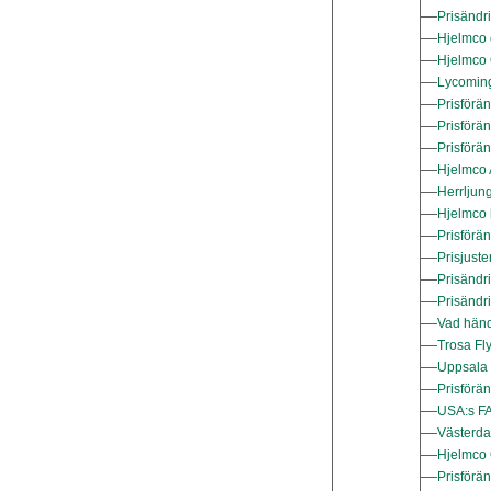
Prisändr
Hjelmco 
Hjelmco 
Lycoming
Prisförän
Prisförä
Prisförä
Hjelmco 
Herrljung
Hjelmco 
Prisförä
Prisjust
Prisändr
Prisändr
Vad hän
Trosa Fly
Uppsala M
Prisförän
USA:s FAA
Västerdal
Hjelmco O
Prisförä