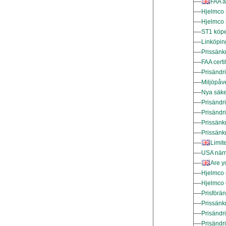
FAA a
Hjelmco 
Hjelmco 
ST1 köpe
Linköpin
Prissänk
FAA certi
Prisändr
Miljöpåve
Nya säke
Prisändr
Prisändr
Prissänk
Prissänk
Limit
USA närm
Are y
Hjelmco 
Hjelmco 
Prisförä
Prissänk
Prisändr
Prisändr