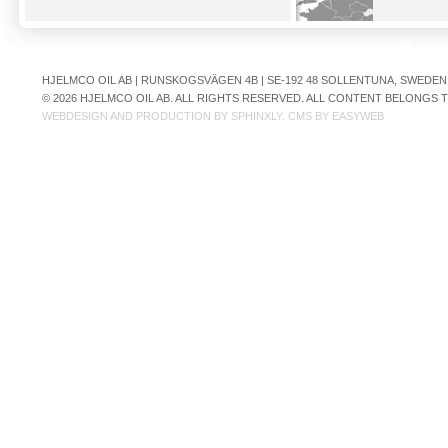
HJELMCO OIL AB | RUNSKOGSVÄGEN 4B | SE-192 48 SOLLENTUNA, SWEDEN | +
© 2026 HJELMCO OIL AB. ALL RIGHTS RESERVED. ALL CONTENT BELONGS
WEBDESIGN AND PRODUCTION BY
SPHINXLY
. CMS BY
EASYWEB