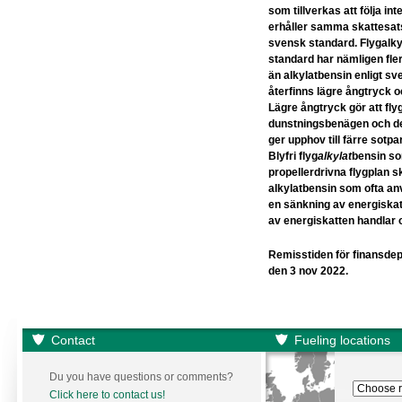
som tillverkas att följa in
erhåller samma skattesats
svensk standard. Flygalkyl
standard har nämligen fle
än alkylatbensin enligt s
återfinns lägre ångtryck o
Lägre ångtryck gör att fly
dunstningsbenägen och det
ger upphov till färre sotpa
Blyfri flyg
alkylat
bensin so
propellerdrivna flygplan 
alkylatbensin som ofta anv
en sänkning av energiskatt
av energiskatten handlar o
Remisstiden för finansde
den 3 nov 2022.
Contact
Fueling locations
Du you have questions or comments?
Click here to contact us!