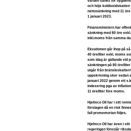
värden sänks för flygbens
och höjs koldioxidskatten 
nettosänkning med 11 öre 
1 januari 2023.
Finansministern har offent
sänkning med 80 öre exkl.
inkl.moms från samma da
Ekvationen går ihop på så
40 öre/liter exkl. moms 
som idag är gällande vid
sänkningen på 80 öre/lite
utgår från bränsleskattern
uppskrivning sker sedan 
januari 2022 genom ett s.
indexering pga av inflati
11 öre/liter före moms.
Hjelmco Oil har i sitt remi
förslagen då en risk finnes
fall promemorian följes.
Hjelmco Oil har även i sitt
regeringen föreslår riksdag