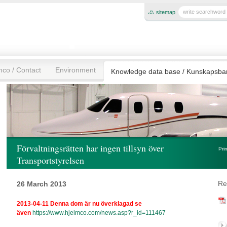
sitemap
mco / Contact
Environment
Knowledge data base / Kunskapsb
Förvaltningsrätten har ingen tillsyn över
Pri
Transportstyrelsen
Re
26 March 2013
2013-04-11 Denna dom är nu överklagad se
även
https://www.hjelmco.com/news.asp?r_id=111467