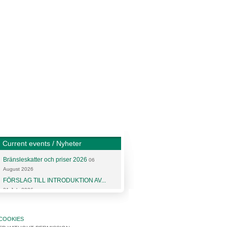
Current events / Nyheter
Bränsleskatter och priser 2026
06
August 2026
FÖRSLAG TILL INTRODUKTION AV...
31 July 2026
More articles and news
COOKIES