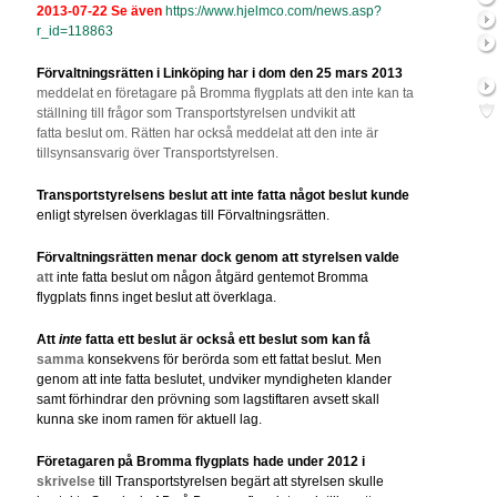
2013-07-22 Se även
https://www.hjelmco.com/news.asp?
r_id=118863
Förvaltningsrätten i Linköping har i dom den 25 mars 2013
meddelat en företagare på Bromma flygplats att den inte kan ta
ställning till frågor som Transportstyrelsen undvikit att
fatta beslut om. Rätten har också meddelat att den inte är
tillsynsansvarig över Transportstyrelsen.
Transportstyrelsens beslut att inte fatta något beslut kunde
enligt styrelsen överklagas till Förvaltningsrätten.
Förvaltningsrätten menar dock genom att styrelsen valde
att
inte fatta beslut om någon åtgärd gentemot Bromma
flygplats finns inget beslut att överklaga.
Att
inte
fatta ett beslut är också ett beslut som kan få
samma
konsekvens för berörda som ett fattat beslut. Men
genom att inte fatta beslutet, undviker myndigheten klander
samt förhindrar den prövning som lagstiftaren avsett skall
kunna ske inom ramen för aktuell lag.
Företagaren på Bromma flygplats hade under 2012 i
skrivelse
till Transportstyrelsen begärt att styrelsen skulle