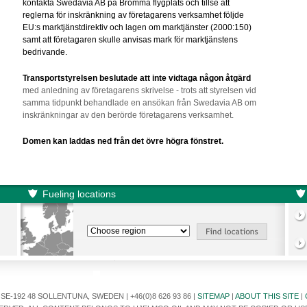
kontakta Swedavia AB på Bromma flygplats och tillse att
reglerna för inskränkning av företagarens verksamhet följde
EU:s marktjänstdirektiv och lagen om marktjänster (2000:150)
samt att företagaren skulle anvisas mark för marktjänstens
bedrivande.
Transportstyrelsen beslutade att inte vidtaga någon åtgärd
med anledning av företagarens skrivelse - trots att styrelsen vid
samma tidpunkt behandlade en ansökan från Swedavia AB om
inskränkningar av den berörde företagarens verksamhet.
Domen kan laddas ned från det övre högra fönstret.
Fueling locations
E-192 48 SOLLENTUNA, SWEDEN | +46(0)8 626 93 86 |
SITEMAP
|
ABOUT THIS SITE
|