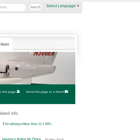
Select Language
▼
anken
nt this page
Send this page to a friend
lated info
Förvaltningsrätten dom (0,4 Mb)
Hjelmco flyttar till Östra...
30 May 2016