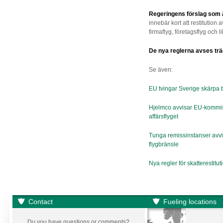
Regeringens förslag som 
innebär kort att restitution av
firmaflyg, företagsflyg och 
De nya reglerna avses träda
Se även:
EU tvingar Sverige skärpa 
Hjelmco avvisar EU-kommiss
affärsflyget
Tunga remissinstanser avvis
flygbränsle
Nya regler för skatterestitu
Contact
Fueling locations
Du you have questions or comments?