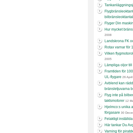
Tankanläggningsj
Flygbränsleoktanta
bilbränsleoktanta
Flyger Din maskin 
Hur mycket bränsl
2008
Landskrona FK oc
Rotax varnar för
Vilken flygmotoro
2005
Lämpliga oljor til
Framtiden för 100
UL-flygare
26 Apri
Avblend kan rädd
bränsletjuvarna b
Flyg inte på bilb
taktsmotorer
12 Ma
Hjelmco:s unika a
förgasare
30 Dece
Felaktigt inställd
Här tankar Du Av
Varning för piratd