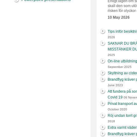
Enligt lagen om 
skall den som ut
risken för olyckor 
10 May 2026
Tips inför besiktn
2026
SAKNAR DU BRÄN
MISSTÄNKER D
2025
On-line utbildnin
September 2025
Skyltning av ciste
Brandflyg kräver 
June 2023
Att fundera på so
Covid 19
06 Novem
Privat transport a
October 2020
Röj undan torrt 
2018
Extra varmt väder
Brandflyg kräver 