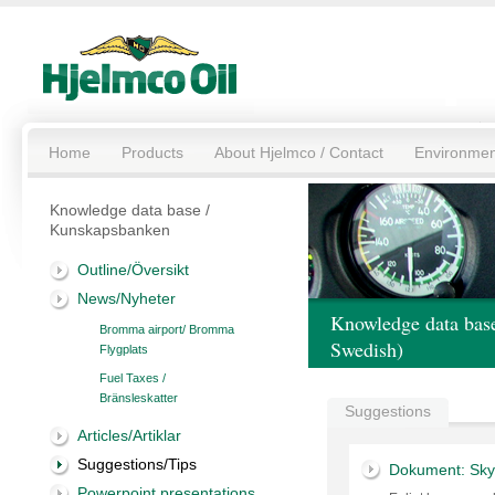
Home
Products
About Hjelmco / Contact
Environmen
Knowledge data base /
Kunskapsbanken
Outline/Översikt
News/Nyheter
Knowledge data bas
Bromma airport/ Bromma
Swedish)
Flygplats
Fuel Taxes /
Bränsleskatter
Suggestions
Articles/Artiklar
Suggestions/Tips
Dokument: Skyd
Powerpoint presentations