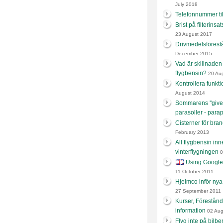
July 2018
Telefonnummer ti
Brist på filterins
23 August 2017
Drivmedelsförest
December 2015
Vad är skillnaden
flygbensin?
20 Aug
Kontrollera funkt
August 2014
Sommarens ''give-
parasoller - parap
Cisterner för bra
February 2013
All flygbensin inne
vinterflygningen
0
Using Google t
11 October 2011
Hjelmco inför nya
27 September 2011
Kurser, Förestånd
information
02 Aug
Flyg inte på bilb