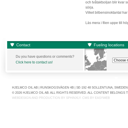
och tvåtaktsoljan blir kvar
sörja.
Vilket bilbensinoktantal h
Läs mera i filen uppe till hö
Contact
Fueling locations
Du you have questions or comments?
Click here to contact us!
HJELMCO OIL AB | RUNSKOGSVÄGEN 4B | SE-192 48 SOLLENTUNA, SWEDEN | +
© 2026 HJELMCO OIL AB. ALL RIGHTS RESERVED. ALL CONTENT BELONGS
WEBDESIGN AND PRODUCTION BY
SPHINXLY
. CMS BY
EASYWEB