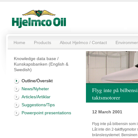
Home
Products
About Hjelmco / Contact
Environmen
Knowledge data base /
Kunskapsbanken (English &
Swedish)
Outline/Översikt
News/Nyheter
Flyg inte på bilben
taktsmotorer
Articles/Artiklar
Suggestions/Tips
12 March 2001
Powerpoint presentations
Flyg inte på bilbensin som 
Låt inte din 2-taktflygmotor
bränslesystemet. Bensinen 