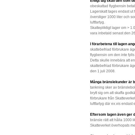
Enligt lag skall den som d
obeskattad flygbensin betala 
Lagerskatt tages endast ut 
överstiger 1000 liter och so
luftfartyg.
Skattepliktigt lager om > 1.0
vara inbetald senast den 2
I förarbetena till lagen a
skattebefriad förbrukare äge
flygbensin om den inte fylls d
Detta skulle innebära att 
skattebefriad förbrukare äger
den 1 juli 2008.
Många bränslekunder är b
tankning
sker av bränslebol
brytt sig om att skaffa god
förbrukare från Skatteverke
luftfartyg där ex.vis endas
Eftersom lagen även ger 
bränsle rätt att hålla 1000 l
Skatteverket överhopats m