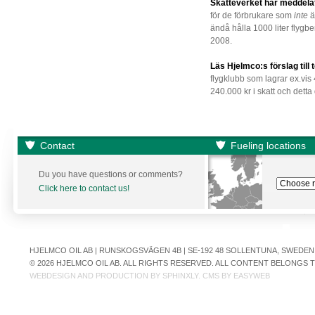
Skatteverket har meddelat
för de förbrukare som
inte
ä
ändå hålla 1000 liter flygben
2008.
Läs Hjelmco:s förslag til
flygklubb
som
lagrar ex.vis
240.000 kr i skatt och detta dä
Contact
Fueling locations
Du you have questions or comments?
Click here to contact us!
HJELMCO OIL AB | RUNSKOGSVÄGEN 4B | SE-192 48 SOLLENTUNA, SWEDEN | +
© 2026 HJELMCO OIL AB. ALL RIGHTS RESERVED. ALL CONTENT BELONGS
WEBDESIGN AND PRODUCTION BY
SPHINXLY
. CMS BY
EASYWEB