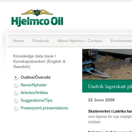
Home
Products
About Hjelmco / Contact
Environmen
Knowledge data base /
Kunskapsbanken (English &
Swedish)
Outline/Översikt
News/Nyheter
Undvik lagerskatt p
Articles/Artiklar
22 June 2008
Suggestions/Tips
Powerpoint presentations
Skatteverket i Ludvika har
som öppnar för nya möjlighet
onödan.