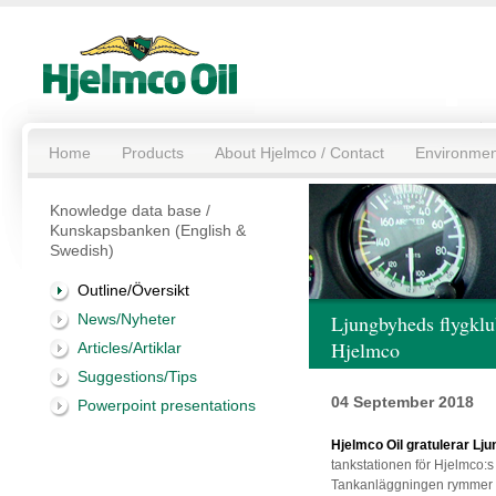
Home
Products
About Hjelmco / Contact
Environmen
Knowledge data base /
Kunskapsbanken (English &
Swedish)
Outline/Översikt
News/Nyheter
Ljungbyheds flygklub
Hjelmco
Articles/Artiklar
Suggestions/Tips
04 September 2018
Powerpoint presentations
Hjelmco Oil gratulerar Lju
tankstationen för Hjelmco:s
Tankanläggningen rymmer 10