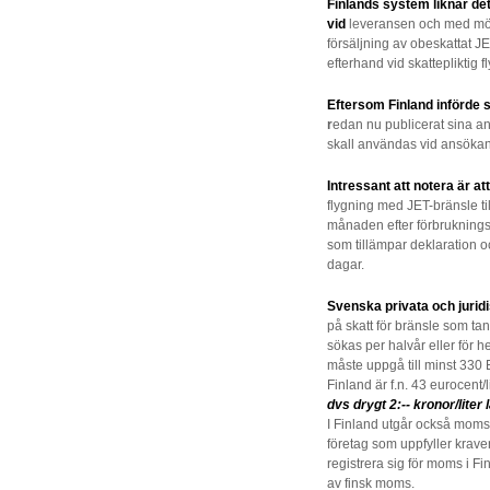
Finlands system liknar d
vid
l
e
veransen och med möjli
försäljning av obeskattat JE
efterhand vid skattepliktig f
Eftersom Finland införde s
r
edan nu publicerat sina a
skall användas vid ansökan 
Intressant att notera är at
flygning med JET-bränsle t
månaden efter förbruknings
som tillämpar deklaration o
dagar.
Svenska privata och jurid
på skatt för bränsle som tan
sökas per halvår eller för h
måste uppgå till minst 330 
Finland är f.n. 43 eurocent/l
dvs drygt 2:-- kronor/liter 
I Finland utgår också moms
företag som uppfyller krave
registrera sig för moms i F
av finsk moms.