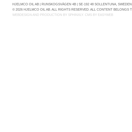
HJELMCO OIL AB | RUNSKOGSVÄGEN 4B | SE-192 48 SOLLENTUNA, SWEDEN | +
© 2026 HJELMCO OIL AB. ALL RIGHTS RESERVED. ALL CONTENT BELONGS
WEBDESIGN AND PRODUCTION BY
SPHINXLY
. CMS BY
EASYWEB