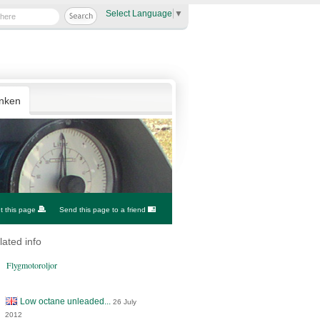
Select Language
▼
anken
nt this page
Send this page to a friend
lated info
Flygmotoroljor
Low octane unleaded...
26 July
2012