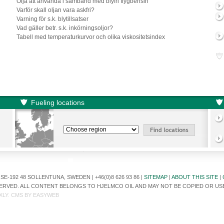
Olja att använda i samband med blyfri flygbensin
Varför skall oljan vara askfri?
Varning för s.k. blytillsatser
Vad gäller betr. s.k. inkörningsoljor?
Tabell med temperaturkurvor och olika viskositetsindex
Fueling locations
E-192 48 SOLLENTUNA, SWEDEN | +46(0)8 626 93 86 |
SITEMAP
|
ABOUT THIS SITE
|
ESERVED. ALL CONTENT BELONGS TO HJELMCO OIL AND MAY NOT BE COPIED OR U
XLY
. CMS BY
EASYWEB