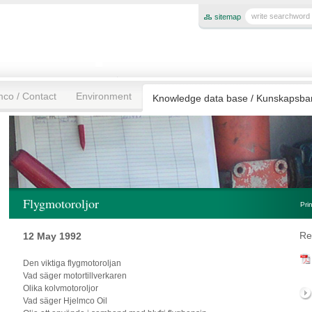
sitemap
mco / Contact
Environment
Knowledge data base / Kunskapsb
Flygmotoroljor
Pri
Re
12 May 1992
Den viktiga flygmotoroljan
Vad säger motortillverkaren
Olika kolvmotoroljor
Vad säger Hjelmco Oil