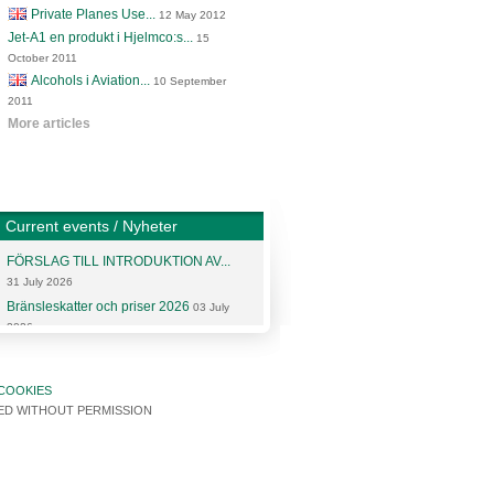
Private Planes Use...
12 May 2012
Jet-A1 en produkt i Hjelmco:s...
15
October 2011
Alcohols i Aviation...
10 September
2011
More articles
Current events / Nyheter
FÖRSLAG TILL INTRODUKTION AV...
31 July 2026
Bränsleskatter och priser 2026
03 July
2026
More articles and news
COOKIES
SED WITHOUT PERMISSION