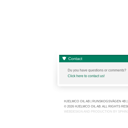
Contact
Du you have questions or comments?
Click here to contact us!
HJELMCO OIL AB | RUNSKOGSVÄGEN 4B | S
© 2026 HJELMCO OIL AB. ALL RIGHTS R
WEBDESIGN AND PRODUCTION BY
SPHIN