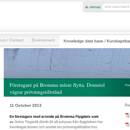
sitemap
mco / Contact
Environment
Knowledge data base / Kunskapsb
Företagare på Bromma måste flytta. Domstol
Pri
vägrar prövningstillstånd
Re
11 October 2013
En företagare med arrende på Bromma Flygplats som
av
Solna Tingsrätt dömts till att avhysas från flygplatsen har
överklagat domen och ansökt om prövningstillstånd hos