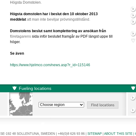
Högsta Domstolen.
Högsta domstolen har i beslut den 10 oktober 2013
meddelat
att man inte beviljar prövningstillstånd.
Domstolens beslut samt komplettering av ansökan från
företagarens
sida inför beslutet framgår av
PDF längst uppe till
höger.
Se även
https://www.hjelmco.com/news.asp?r_id=115146
Fueling locations
E-192 48 SOLLENTUNA, SWEDEN | +46(0)8 626 93 86 |
SITEMAP
|
ABOUT THIS SITE
|