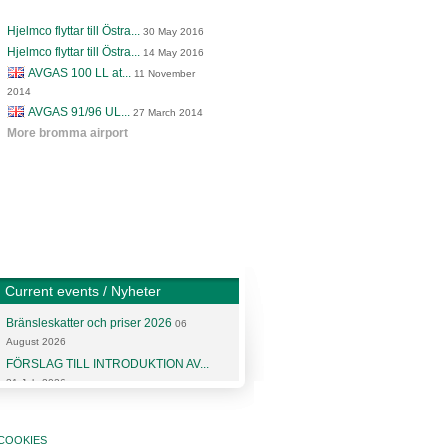
Hjelmco flyttar till Östra...
30 May 2016
Hjelmco flyttar till Östra...
14 May 2016
AVGAS 100 LL at...
11 November
2014
AVGAS 91/96 UL...
27 March 2014
More bromma airport
Current events / Nyheter
Bränsleskatter och priser 2026
06
August 2026
FÖRSLAG TILL INTRODUKTION AV...
31 July 2026
More articles and news
COOKIES