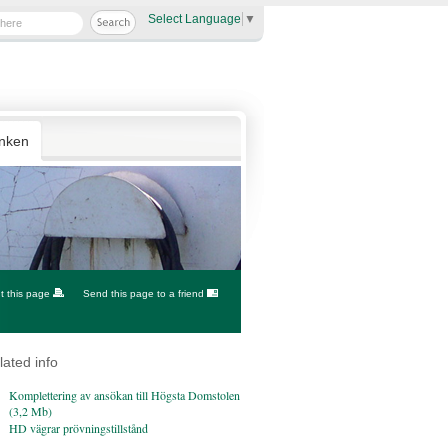
Select Language
▼
anken
nt this page
Send this page to a friend
lated info
Komplettering av ansökan till Högsta Domstolen
(3,2 Mb)
HD vägrar prövningstillstånd