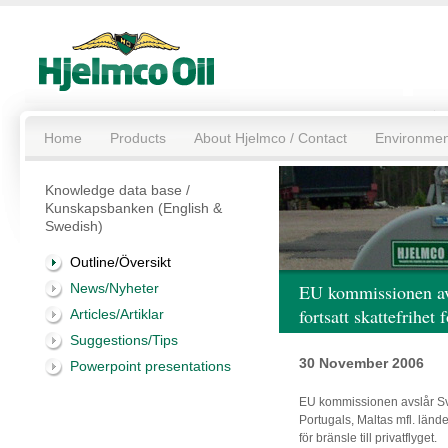
Home
Products
About Hjelmco / Contact
Environmen
Knowledge data base /
Kunskapsbanken (English &
Swedish)
Outline/Översikt
News/Nyheter
EU kommissionen av
fortsatt skattefrihet 
Articles/Artiklar
Suggestions/Tips
30 November 2006
Powerpoint presentations
EU kommissionen avslår Sv
Portugals, Maltas mfl. lände
för bränsle till privatflyget.