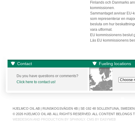
Finlands och Danmarks ansö
kommissionen.
Sammantaget avvisar EU-ko
som representerar en majori
besluta om hur beskattningen
vara utformat.
EU kommissionens beslut gå
Läs EU kommissionens bes
Contact
Fueling locations
Du you have questions or comments?
Click here to contact us!
HJELMCO OIL AB | RUNSKOGSVÄGEN 4B | SE-192 48 SOLLENTUNA, SWEDEN | +
© 2026 HJELMCO OIL AB. ALL RIGHTS RESERVED. ALL CONTENT BELONGS
WEBDESIGN AND PRODUCTION BY
SPHINXLY
. CMS BY
EASYWEB