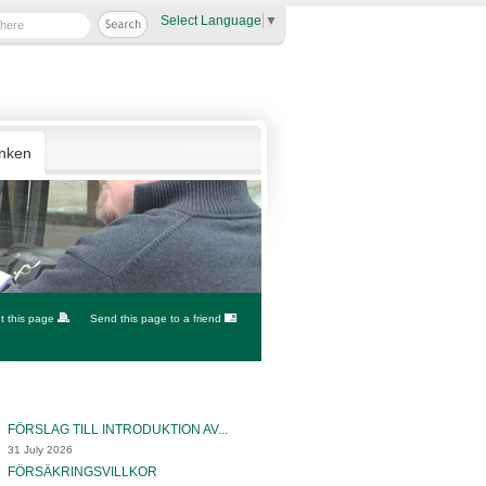
Select Language
▼
anken
nt this page
Send this page to a friend
FÖRSLAG TILL INTRODUKTION AV...
31 July 2026
FÖRSÄKRINGSVILLKOR