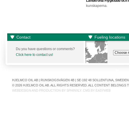
Landkrona Flygklubb och 
kunskaperna.
Contact
Fueling locations
Du you have questions or comments?
Click here to contact us!
HJELMCO OIL AB | RUNSKOGSVÄGEN 4B | SE-192 48 SOLLENTUNA, SWEDEN | +
© 2026 HJELMCO OIL AB. ALL RIGHTS RESERVED. ALL CONTENT BELONGS
WEBDESIGN AND PRODUCTION BY
SPHINXLY
. CMS BY
EASYWEB