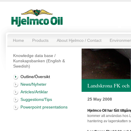
Home
Products
About Hjelmco / Contact
Environmen
Knowledge data base /
Kunskapsbanken (English &
Swedish)
Outline/Översikt
News/Nyheter
Landskrona FK och 
Articles/Artiklar
25 May 2008
Suggestions/Tips
Powerpoint presentations
Hjelmco Oil har fått tillgån
kommer att användas hos L
hantering av lagerskatten s