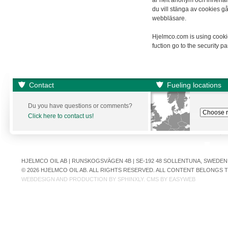
är helt anonym och innehål
du vill stänga av cookies gå 
webbläsare.
Hjelmco.com is using cookie
fuction go to the security 
Contact
Fueling locations
Du you have questions or comments?
Click here to contact us!
HJELMCO OIL AB | RUNSKOGSVÄGEN 4B | SE-192 48 SOLLENTUNA, SWEDEN | +
© 2026 HJELMCO OIL AB. ALL RIGHTS RESERVED. ALL CONTENT BELONGS
WEBDESIGN AND PRODUCTION BY
SPHINXLY
. CMS BY
EASYWEB