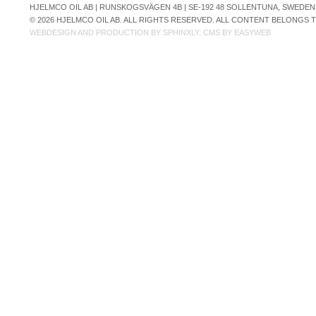
HJELMCO OIL AB | RUNSKOGSVÄGEN 4B | SE-192 48 SOLLENTUNA, SWEDEN | +
© 2026 HJELMCO OIL AB. ALL RIGHTS RESERVED. ALL CONTENT BELONGS
WEBDESIGN AND PRODUCTION BY
SPHINXLY
. CMS BY
EASYWEB