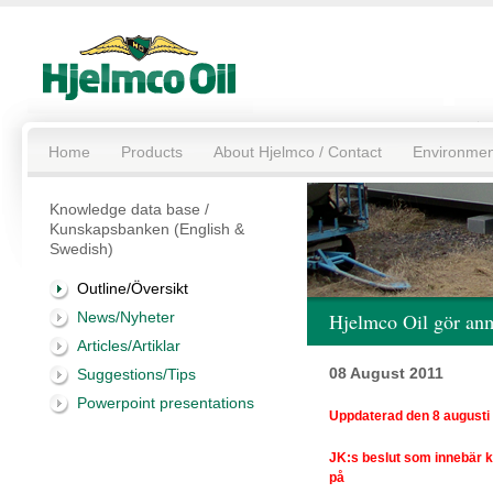
Home
Products
About Hjelmco / Contact
Environmen
Knowledge data base /
Kunskapsbanken (English &
Swedish)
Outline/Översikt
News/Nyheter
Hjelmco Oil gör anmä
Articles/Artiklar
08 August 2011
Suggestions/Tips
Powerpoint presentations
Uppdaterad den 8 augusti
JK:s beslut som innebär 
på