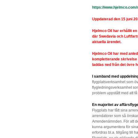
https://www.hjelmco.com
Uppdaterad den 15 juni 20
Hjelmco Oil har erhållit en
där Swedavia och Luftfarts
aktuella ärendet.
Hjelmco Oil har med anled
kompletterande skrivelse 
laddas ned från det övre 
I samband med uppdelning
flygplatsverksamhet som öve
flygledningsverksamhet som 
problem uppstått med att få t
En majoritet av affärsfly
Flygplats har fått sina ar
arrendatorer som så önskar 
Arrendenämnden. För att d
kunna argumentera för sin
erfordras bl.a. tillgång til