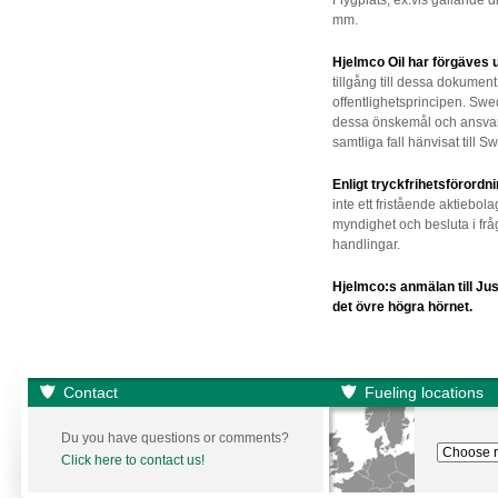
Flygplats, ex.vis gällande 
mm.
Hjelmco Oil har förgäves 
tillgång till dessa dokument
offentlighetsprincipen. Swe
dessa önskemål och ansvari
samtliga fall hänvisat till 
Enligt tryckfrihetsförordn
inte ett fristående aktieb
myndighet och besluta i fråg
handlingar.
Hjelmco:s anmälan till Jus
det övre högra hörnet.
Contact
Fueling locations
Du you have questions or comments?
Click here to contact us!