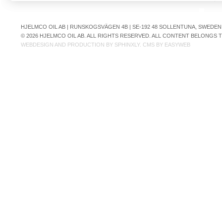
HJELMCO OIL AB | RUNSKOGSVÄGEN 4B | SE-192 48 SOLLENTUNA, SWEDEN | +
© 2026 HJELMCO OIL AB. ALL RIGHTS RESERVED. ALL CONTENT BELONGS
WEBDESIGN AND PRODUCTION BY
SPHINXLY
. CMS BY
EASYWEB