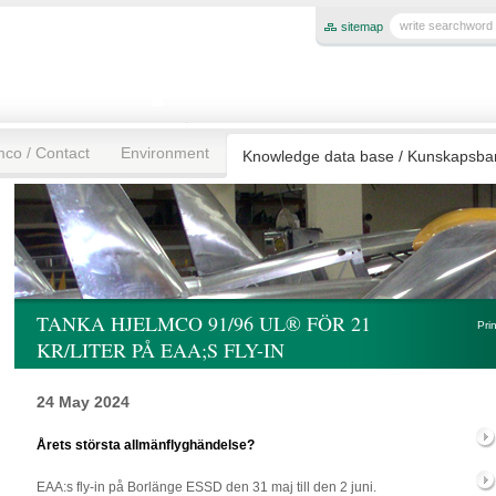
sitemap
mco / Contact
Environment
Knowledge data base / Kunskapsb
TANKA HJELMCO 91/96 UL® FÖR 21
Pri
KR/LITER PÅ EAA;S FLY-IN
24 May 2024
Årets största allmänflyghändelse?
EAA:s fly-in på Borlänge ESSD den 31 maj till den 2 juni.