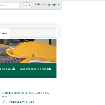
Select Language
▼
anken
nt this page
Send this page to a friend
Bränsleskatter och priser 2026
03 July
2026
FÖRSÄKRINGSVILLKOR