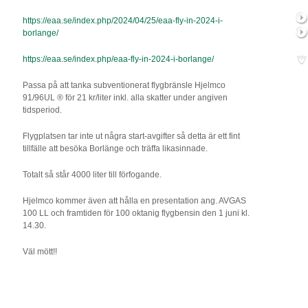
https://eaa.se/index.php/2024/04/25/eaa-fly-in-2024-i-
borlange/
https://eaa.se/index.php/eaa-fly-in-2024-i-borlange/
Passa på att tanka subventionerat flygbränsle Hjelmco
91/96UL ® för 21 kr/liter inkl. alla skatter under angiven
tidsperiod.
Flygplatsen tar inte ut några start-avgifter så detta är ett fint
tillfälle att besöka Borlänge och träffa likasinnade.
Totalt så står 4000 liter till förfogande.
Hjelmco kommer även att hålla en presentation ang. AVGAS
100 LL och framtiden för 100 oktanig flygbensin den 1 juni kl.
14.30.
Väl mött!!