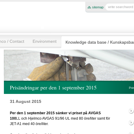
sitemap
mco / Contact
Environment
Knowledge data base / Kunskapsb
Prisändringar per den 1 september 2015
Pri
31 August 2015
Per den 1 september 2015 sänker vi priset på AVGAS
100
LL och Hjelmco AVGAS 91/96 UL med 80 öre/liter samt för
JET-A1 med 40 öre/liter.