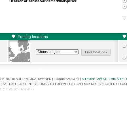
Orsaken är sänkta världsmarknadspriser.
Fueling locations
E-192 48 SOLLENTUNA, SWEDEN | +46(0)8 626 93 86 |
SITEMAP
|
ABOUT THIS SITE
|
ESERVED. ALL CONTENT BELONGS TO HJELMCO OIL AND MAY NOT BE COPIED OR U
XLY
. CMS BY
EASYWEB