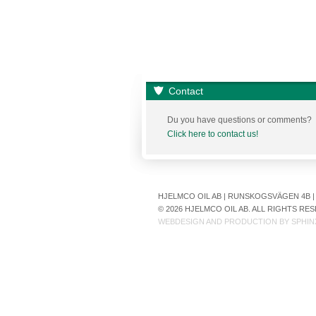
Contact
Du you have questions or comments?
Click here to contact us!
HJELMCO OIL AB | RUNSKOGSVÄGEN 4B | S
© 2026 HJELMCO OIL AB. ALL RIGHTS R
WEBDESIGN AND PRODUCTION BY
SPHIN