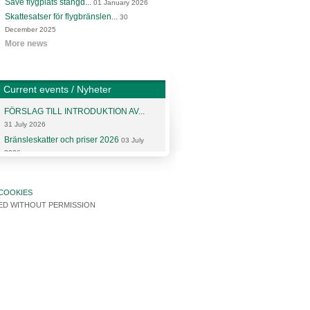
Säve flygplats stängd...
01 January 2026
Skattesatser för flygbränslen...
30
December 2025
More news
Current events / Nyheter
FÖRSLAG TILL INTRODUKTION AV...
31 July 2026
Bränsleskatter och priser 2026
03 July
2026
More articles and news
COOKIES
SED WITHOUT PERMISSION