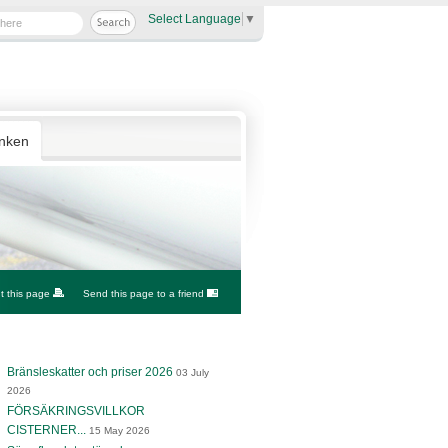
Select Language
▼
anken
nt this page
Send this page to a friend
Bränsleskatter och priser 2026
03 July
2026
FÖRSÄKRINGSVILLKOR
CISTERNER...
15 May 2026