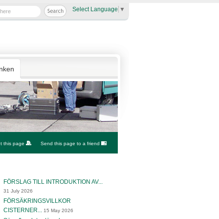
Select Language
▼
anken
nt this page
Send this page to a friend
FÖRSLAG TILL INTRODUKTION AV...
31 July 2026
FÖRSÄKRINGSVILLKOR
CISTERNER...
15 May 2026