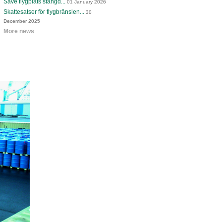
Säve flygplats stängd...
01 January 2026
Skattesatser för flygbränslen...
30
December 2025
More news