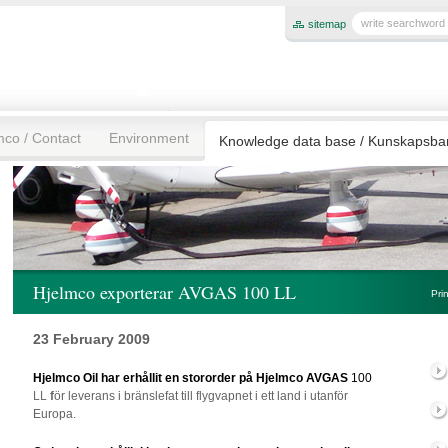
sitemap
mco / Contact
Environment
Knowledge data base / Kunskapsb
Hjelmco exporterar AVGAS 100 LL
Pri
23 February 2009
Hjelmco Oil har erhållit en stororder på Hjelmco AVGAS
100
LL
f
ör leverans i bränslefat till flygvapnet i ett land i utanför
Europa.