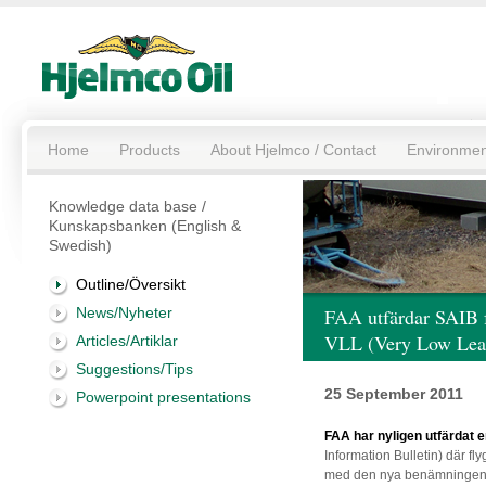
Home
Products
About Hjelmco / Contact
Environmen
Knowledge data base /
Kunskapsbanken (English &
Swedish)
Outline/Översikt
News/Nyheter
FAA utfärdar SAIB 
VLL (Very Low Lea
Articles/Artiklar
Suggestions/Tips
25 September 2011
Powerpoint presentations
FAA har nyligen utfärdat 
Information Bulletin) där f
med den nya benämningen