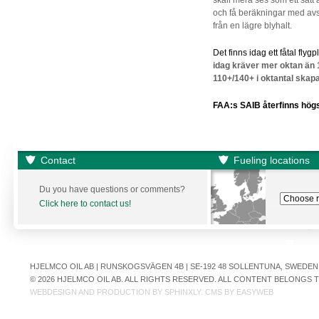
skall mera ses som ett sätt
och få beräkningar med avs
från en lägre blyhalt.
Det finns idag ett fåtal flyg
idag kräver mer oktan än 
110+/140+ i oktantal skap
FAA:s SAIB återfinns högst
Contact
Fueling locations
Du you have questions or comments?
Click here to contact us!
HJELMCO OIL AB | RUNSKOGSVÄGEN 4B | SE-192 48 SOLLENTUNA, SWEDEN | +
© 2026 HJELMCO OIL AB. ALL RIGHTS RESERVED. ALL CONTENT BELONGS
WEBDESIGN AND PRODUCTION BY
SPHINXLY
. CMS BY
EASYWEB