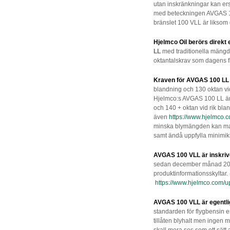
utan inskränkningar kan ersä
med beteckningen AVGAS 1
bränslet 100 VLL är liksom 
Hjelmco Oil berörs direk
LL
med traditionella mängd
oktantalskrav som dagens fl
Kraven för AVGAS 100 LL
blandning och 130 oktan vid
Hjelmco:s AVGAS 100 LL är
och 140 + oktan vid rik bla
även
https://www.hjelmco.c
minska blymängden kan ma
samt ändå uppfylla minimi
AVGAS 100 VLL är inskriv
sedan december månad 201
produktinformationsskyltar.
https://www.hjelmco.com/up
AVGAS 100 VLL är egentlig
standarden för flygbensin 
tillåten blyhalt men ingen