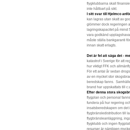
flygklubbarna skall finansi
inte hållbart på sikt.
I sitt svar till Hjelmco anf
kan lagras utan skatt av g
glömmer dock regeringen at
lagringskapacitet på minst 5
vara godkänd upplagshava
måste ställa bankgaranti fö
innan skatt erlagts.
Det är fel att säga det - 
katastrof i Sverige för att 
hur viktigt FFK och allmänfl
För ett antal år sedan drogs 
av en mycket stor skogsbran
beredskap fanns. Samhället
brand har uppskattats till c
Efter denna stora skogsbr
flygplan och personal fanns 
fundera på hur regering oc
insatsberedskapen om det i
flygbränsledistribution till
flygbränsleanläggning, inga 
flygklubb och ingen flygplat
resurser är nämligen mycke