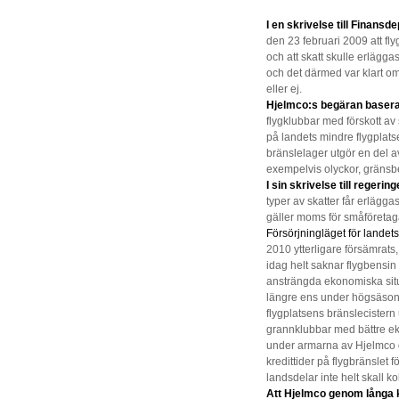
I en skrivelse till Finans
den 23 februari 2009 att fly
och att skatt skulle erläggas
och det därmed var klart om
eller ej.
Hjelmco:s begäran baserad
flygklubbar med förskott av 
på landets mindre flygplat
bränslelager utgör en del 
exempelvis olyckor, gränsb
I sin skrivelse till regeri
typer av skatter får erläggas
gäller moms för småföretag
Försörjningläget för landets
2010
ytterligare försämrats
idag helt saknar flygbensi
ansträngda ekonomiska situa
längre ens under högsäson
flygplatsens bränslecistern 
grannklubbar med bättre ek
under armarna av Hjelmco
kredittider på flygbränslet f
landsdelar inte helt skall ko
Att Hjelmco genom långa kr