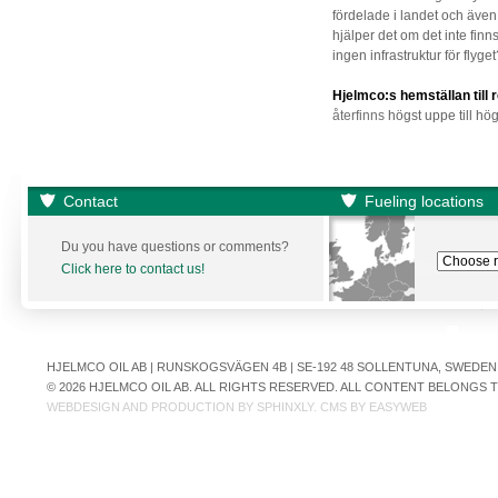
fördelade i landet och även
hjälper det om det inte finn
ingen infrastruktur för flyge
Hjelmco:s hemställan till
återfinns
högst uppe till hö
Contact
Fueling locations
Du you have questions or comments?
Click here to contact us!
HJELMCO OIL AB | RUNSKOGSVÄGEN 4B | SE-192 48 SOLLENTUNA, SWEDEN | +
© 2026 HJELMCO OIL AB. ALL RIGHTS RESERVED. ALL CONTENT BELONGS
WEBDESIGN AND PRODUCTION BY
SPHINXLY
. CMS BY
EASYWEB