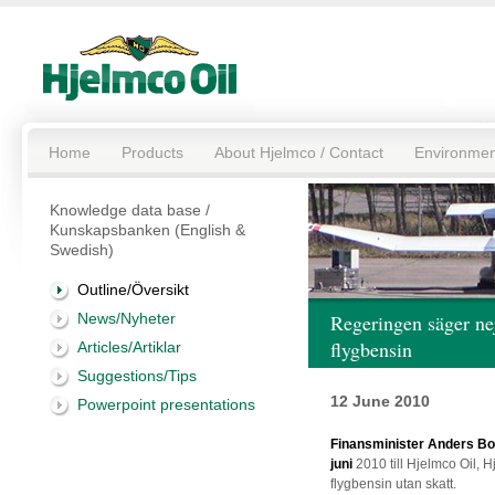
Home
Products
About Hjelmco / Contact
Environmen
Knowledge data base /
Kunskapsbanken (English &
Swedish)
Outline/Översikt
News/Nyheter
Regeringen säger nej
flygbensin
Articles/Artiklar
Suggestions/Tips
12 June 2010
Powerpoint presentations
Finansminister Anders Bor
juni
2010 till Hjelmco Oil, H
flygbensin utan skatt.