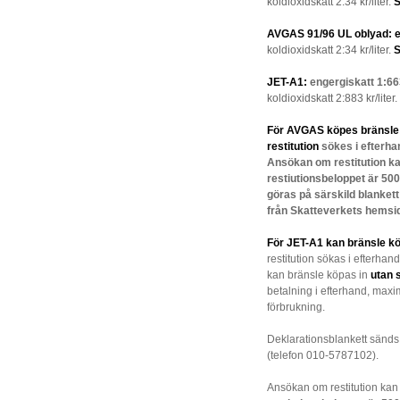
koldioxidskatt 2:34 kr/liter.
S
AVGAS 91/96 UL oblyad:
e
koldioxidskatt 2:34 kr/liter.
S
JET-A1:
engergiskatt 1:663
koldioxidskatt 2:883 kr/liter.
För AVGAS köpes bränsle i
restitution
sökes i efterha
Ansökan om restitution ka
restiutionsbeloppet är 500
göras på särskild blanke
från Skatteverkets hemsi
För JET-A1 kan bränsle kö
restitution sökas i efterhan
kan bränsle köpas in
utan 
betalning i efterhand, maxim
förbrukning.
Deklarationsblankett sänds
(telefon 010-5787102).
Ansökan om restitution kan