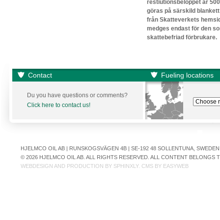
restiutionsbeloppet är 500
göras på särskild blanke
från Skatteverkets hemsid
medges endast för den som
skattebefriad förbrukare.
Contact
Fueling locations
Du you have questions or comments?
Click here to contact us!
HJELMCO OIL AB | RUNSKOGSVÄGEN 4B | SE-192 48 SOLLENTUNA, SWEDEN | +
© 2026 HJELMCO OIL AB. ALL RIGHTS RESERVED. ALL CONTENT BELONGS
WEBDESIGN AND PRODUCTION BY
SPHINXLY
. CMS BY
EASYWEB