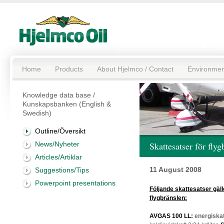
Home
Products
About Hjelmco / Contact
Environmen
Knowledge data base /
Kunskapsbanken (English &
Swedish)
Outline/Översikt
News/Nyheter
Skattesatser för fly
Articles/Artiklar
11 August 2008
Suggestions/Tips
Powerpoint presentations
Följande skattesatser gälle
flygbränslen:
AVGAS 100 LL:
energiskatt