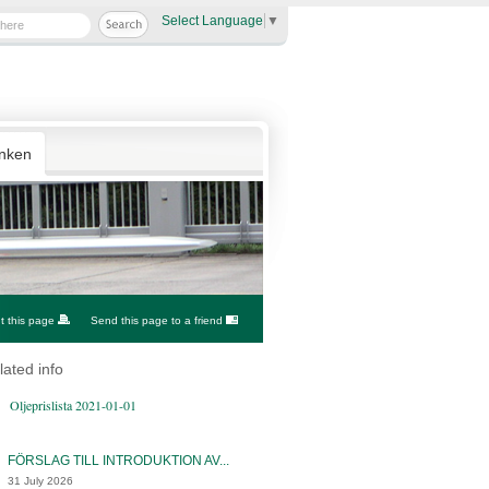
Select Language
▼
anken
nt this page
Send this page to a friend
lated info
Oljeprislista 2021-01-01
FÖRSLAG TILL INTRODUKTION AV...
31 July 2026