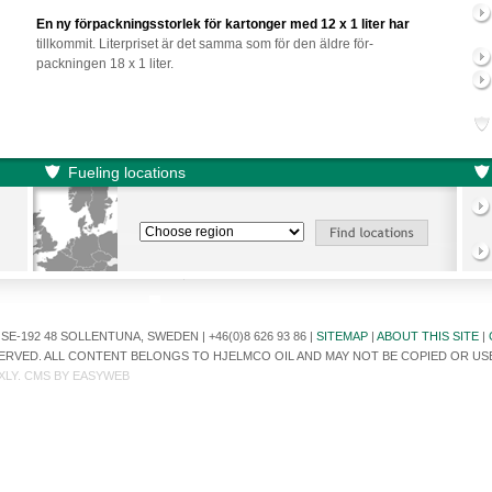
En ny förpackningsstorlek för kartonger med 12 x 1 lite
r
har
tillkommit. Literpriset är det samma som för den äldre för-
packningen 18 x 1 liter.
Fueling locations
E-192 48 SOLLENTUNA, SWEDEN | +46(0)8 626 93 86 |
SITEMAP
|
ABOUT THIS SITE
|
ESERVED. ALL CONTENT BELONGS TO HJELMCO OIL AND MAY NOT BE COPIED OR U
XLY
. CMS BY
EASYWEB