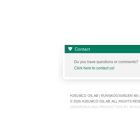
Contact
Du you have questions or comments?
Click here to contact us!
HJELMCO OIL AB | RUNSKOGSVÄGEN 4B | S
© 2026 HJELMCO OIL AB. ALL RIGHTS R
WEBDESIGN AND PRODUCTION BY
SPHIN