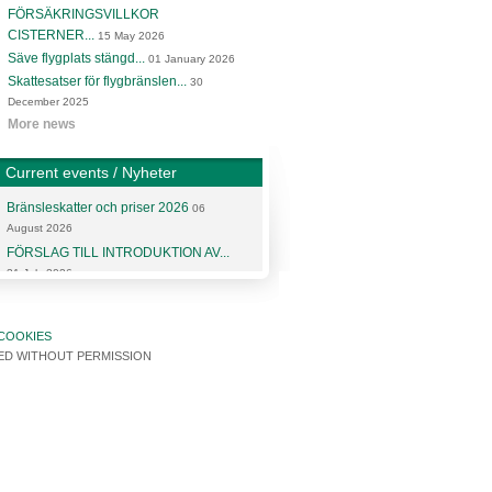
FÖRSÄKRINGSVILLKOR
CISTERNER...
15 May 2026
Säve flygplats stängd...
01 January 2026
Skattesatser för flygbränslen...
30
December 2025
More news
Current events / Nyheter
Bränsleskatter och priser 2026
06
August 2026
FÖRSLAG TILL INTRODUKTION AV...
31 July 2026
More articles and news
COOKIES
SED WITHOUT PERMISSION