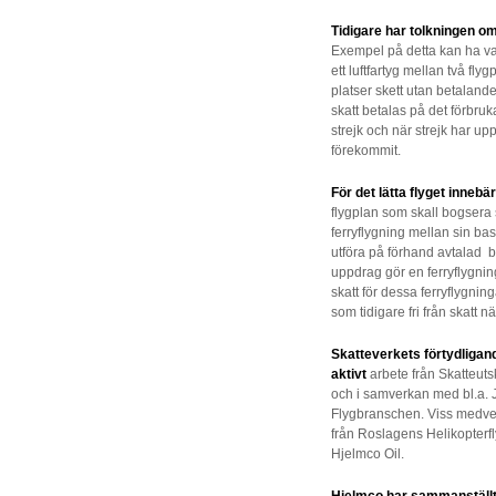
Tidigare har tolkningen om
Exempel på detta kan ha var
ett luftfartyg mellan två fl
platser skett utan betaland
skatt betalas på det förbru
strejk och när strejk har up
förekommit.
För det lätta flyget innebä
flygplan som skall bogsera
ferryflygning mellan sin bas u
utföra på förhand avtalad bo
uppdrag gör en ferryflygning 
skatt för dessa ferryflygnin
som tidigare fri från skatt nä
Skatteverkets förtydligan
aktivt
arbete från Skatteuts
och i samverkan med bl.a.
Flygbranschen. Viss medver
från Roslagens Helikopterf
Hjelmco Oil.