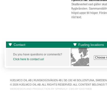
Hjelmco har sammanställt 
Skatteverket vad gäller skat
flygbränslen. Sammanställ
högst uppe till höger. Förä
röd text.
Contact
Fueling locations
Du you have questions or comments?
Click here to contact us!
HJELMCO OIL AB | RUNSKOGSVÄGEN 4B | SE-192 48 SOLLENTUNA, SWEDEN | +
© 2026 HJELMCO OIL AB. ALL RIGHTS RESERVED. ALL CONTENT BELONGS
WEBDESIGN AND PRODUCTION BY
SPHINXLY
. CMS BY
EASYWEB