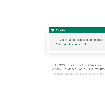
Contact
Du you have questions or comments?
Click here to contact us!
HJELMCO OIL AB | RUNSKOGSVÄGEN 4B | S
© 2026 HJELMCO OIL AB. ALL RIGHTS R
WEBDESIGN AND PRODUCTION BY
SPHIN