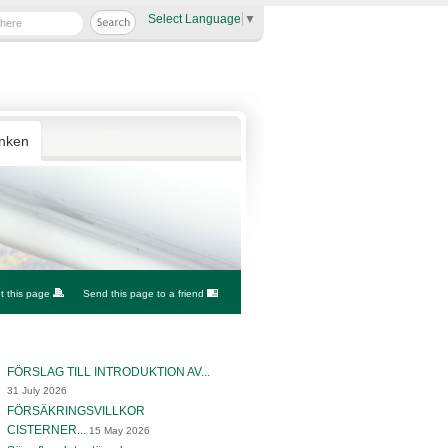
Select Language
▼
anken
nt this page
Send this page to a friend
FÖRSLAG TILL INTRODUKTION AV...
31 July 2026
FÖRSÄKRINGSVILLKOR
CISTERNER...
15 May 2026