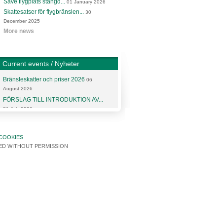
Säve flygplats stängd...
01 January 2026
Skattesatser för flygbränslen...
30
December 2025
More news
Current events / Nyheter
Bränsleskatter och priser 2026
06
August 2026
FÖRSLAG TILL INTRODUKTION AV...
31 July 2026
More articles and news
COOKIES
SED WITHOUT PERMISSION