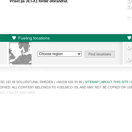
Priset på JET-A1 förblir oförändrat.
Fueling locations
E-192 48 SOLLENTUNA, SWEDEN | +46(0)8 626 93 86 |
SITEMAP
|
ABOUT THIS SITE
|
ESERVED. ALL CONTENT BELONGS TO HJELMCO OIL AND MAY NOT BE COPIED OR U
XLY
. CMS BY
EASYWEB