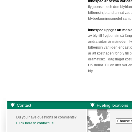
Innospec är också världens 
flygbensin, och den blybla
bilbensin, bland annat vad 
blybortagningsmedel samt
Innospec uppger att man a
av bly till flygbensin så lä
andra sidan är mängden fl
bilbensin vanligen endast 
är att kostnaden för bly til
dramatiskt. I dagsläget kosta
US dollar. Till en liter AV
bly.
Contact
Fueling locations
Du you have questions or comments?
Click here to contact us!