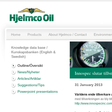
Home
Products
About Hjelmco / Contact
Environmen
Knowledge data base /
Kunskapsbanken (English &
Swedish)
Outline/Översikt
News/Nyheter
Innospec slutar tillve
Articles/Artiklar
31 January 2013
Suggestions/Tips
Powerpoint presentations
Världens ende tillverkare a
med tillverkningen av bly ti
http://www.innospecinc.com