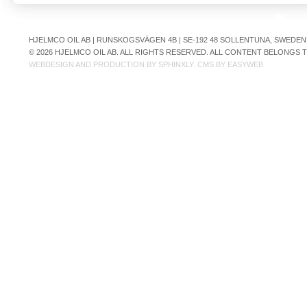
HJELMCO OIL AB | RUNSKOGSVÄGEN 4B | SE-192 48 SOLLENTUNA, SWEDEN | +
© 2026 HJELMCO OIL AB. ALL RIGHTS RESERVED. ALL CONTENT BELONGS
WEBDESIGN AND PRODUCTION BY
SPHINXLY
. CMS BY
EASYWEB