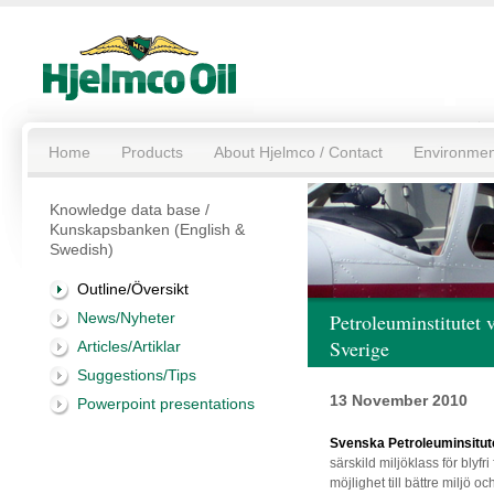
Home
Products
About Hjelmco / Contact
Environmen
Knowledge data base /
Kunskapsbanken (English &
Swedish)
Outline/Översikt
News/Nyheter
Petroleuminstitutet v
Sverige
Articles/Artiklar
Suggestions/Tips
13 November 2010
Powerpoint presentations
Svenska Petroleuminsitutet 
särskild miljöklass för blyf
möjlighet till bättre miljö o