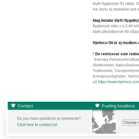
blyfri flygbensin 91 oktan. 
har ännu ej meddelat vad m
Idag betalar blyfri flyga
flygbensin eller c:a 2:40 kr/
blyfri alkylatbensin för båtar
Hjelmco Oil är ej medlem 
* De remissvar som redovi
Svenska Petroleuminstitu
Skatteverket, Naturvårdsve
Trafikverket, Transportstyr
Energimyndigheten. Hjelmco
på
https://www.hjelmco.co
Contact
Fueling locations
Du you have questions or comments?
Click here to contact us!