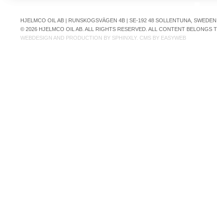
HJELMCO OIL AB | RUNSKOGSVÄGEN 4B | SE-192 48 SOLLENTUNA, SWEDEN | +
© 2026 HJELMCO OIL AB. ALL RIGHTS RESERVED. ALL CONTENT BELONGS
WEBDESIGN AND PRODUCTION BY
SPHINXLY
. CMS BY
EASYWEB