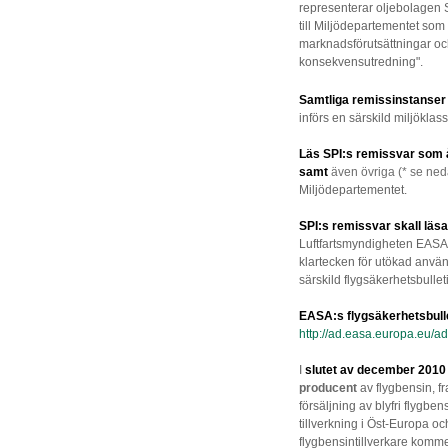
representerar oljebolagen S
till Miljödepartementet som 
marknadsförutsättningar o
konsekvensutredning".
Samtliga remissinstanser fö
införs en särskild miljöklass 
Läs SPI:s remissvar som å
samt
även övriga (* se ne
Miljödepartementet.
SPI:s remissvar skall läsa
Luftfartsmyndigheten EASA
klartecken för utökad använd
särskild flygsäkerhetsbullet
EASA:s flygsäkerhetsbulle
http://ad.easa.europa.eu/a
I
slutet av december 2010 
producent
av flygbensin, 
försäljning av blyfri flygbe
tillverkning i Öst-Europa oc
flygbensintillverkare komme