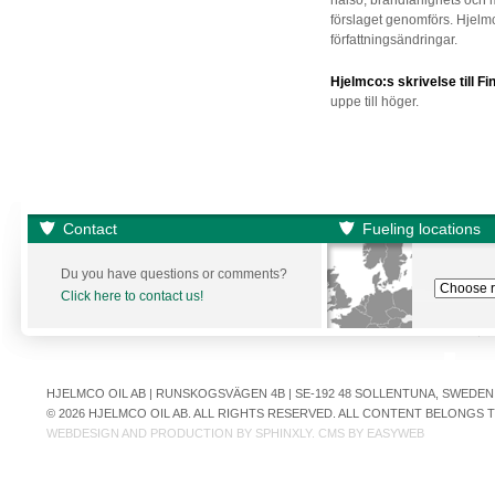
hälso, brandfarlighets oc
förslaget genomförs. Hjelmc
författningsändringar.
Hjelmco:s skrivelse till F
uppe till höger.
Contact
Fueling locations
Du you have questions or comments?
Click here to contact us!
HJELMCO OIL AB | RUNSKOGSVÄGEN 4B | SE-192 48 SOLLENTUNA, SWEDEN | +
© 2026 HJELMCO OIL AB. ALL RIGHTS RESERVED. ALL CONTENT BELONGS
WEBDESIGN AND PRODUCTION BY
SPHINXLY
. CMS BY
EASYWEB