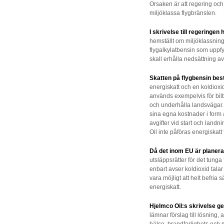
Orsaken är att regering och
miljöklassa flygbränslen.
I skrivelse till regeringe
hemställt om miljöklassning
flygalkylatbensin som uppfyl
skall erhålla nedsättning av
Skatten på flygbensin best
energiskatt och en koldioxid
används exempelvis för bil
och underhålla landsvägar. 
sina egna kostnader i form a
avgifter vid start och landn
Oil inte påföras energiskatt 
Då det inom EU är planerat
utsläppsrätter för det tunga
enbart avser koldioxid talar r
vara möjligt att helt befria 
energiskatt.
Hjelmco Oil:s skrivelse ge
lämnar förslag till lösning, 