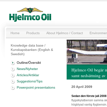
Home
Products
About Hjelmco / Contact
Environmen
Knowledge data base /
Kunskapsbanken (English &
Swedish)
Outline/Översikt
News/Nyheter
Hjelmco Oil begär m
samt nedsättning av 
Articles/Artiklar
Suggestions/Tips
20 April 2009
Powerpoint presentations
Sedan den förste juli 2008
flygalkylatbensin samma sk
högblyad vanlig flygbensin. D