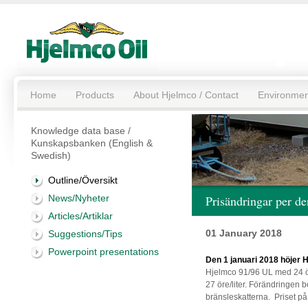
Home
Products
About Hjelmco / Contact
Environmen
Knowledge data base /
Kunskapsbanken (English &
Swedish)
Outline/Översikt
News/Nyheter
Prisändringar per de
Articles/Artiklar
01 January 2018
Suggestions/Tips
Powerpoint presentations
Den 1 januari 2018 höjer 
Hjelmco 91/96 UL med 24 ö
27 öre/liter. Förändringen 
bränsleskatterna. Priset på