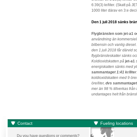
6:39(3) kr/liter. (Skatt på 
1000 liter därav en 3:e dec
Den 1 juli 2018 sänks brän
Flygbränslen som jet-a1 o
användning än kommersiell 
bilbensin och vanlig diesel.
den 1 juli 2018 får därvid 
flygbränsleskatter sänks och 
Koldioxidskatten på
jet-a1
s
energiskatten sänks med ytte
sammantaget 1:41 kr/liter
koldioxidskatten med 9 öre/
öre/liter,
dvs sammantaget 3
mer än 98 % tillverkas frå
undantages helt från bränsl
Contact
Fueling locations
Du you have questions or comments?