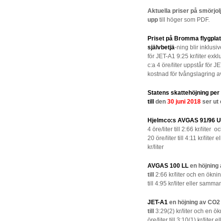
Aktuella priser på smörjolj
upp
till höger som PDF.
Priset på Bromma flygpla
självbetjä
-ning blir inklusi
för JET-A1 9:25 kr/liter exk
c:a 4 öre/liter uppstår fö
kostnad för tvångslagring a
Statens skattehöjning per
till
den
30 juni 2018
ser ut 
Hjelmco:s AVGAS 91/96 
4 öre/liter till 2:66 kr/lite
20 öre/liter till 4:11 kr/lit
kr/liter
AVGAS 100 LL
en höjning 
till
2:66 kr/liter och en ökni
till 4:95 kr/liter eller samma
JET-A1
en höjning av CO2 
till
3:29(2) kr/liter och en 
öre/liter till 3:10(1) kr/lite