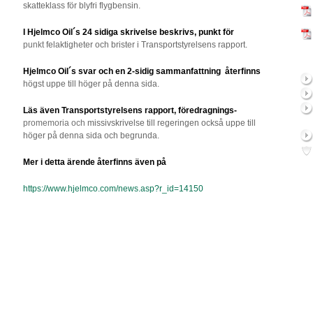
skatteklass för blyfri flygbensin.
I Hjelmco Oil´s 24 sidiga skrivelse beskrivs, punkt för
punkt
felaktigheter och brister i Transportstyrelsens rapport.
Hjelmco Oil´s svar och en 2-sidig sammanfattning
återfinns
högst uppe till höger på denna sida.
Läs även Transportstyrelsens rapport, föredragnings-
promemoria
och
missivskrivelse till regeringen också uppe till
höger på denna sida och begrunda.
Mer i detta ärende återfinns även på
https://www.hjelmco.com/news.asp?r_id=14150