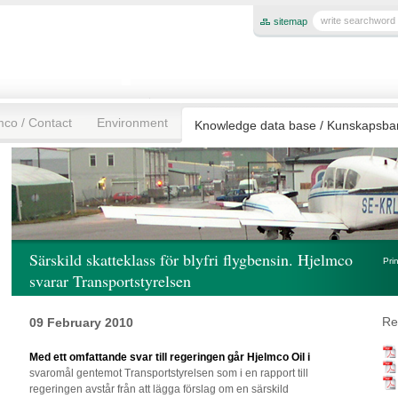
sitemap
mco / Contact
Environment
Knowledge data base / Kunskapsb
Särskild skatteklass för blyfri flygbensin. Hjelmco
Pri
svarar Transportstyrelsen
Re
09 February 2010
Med ett omfattande svar till regeringen går Hjelmco Oil
i
svaromål gentemot Transportstyrelsen som i en rapport till
regeringen avstår från att lägga förslag om en särskild