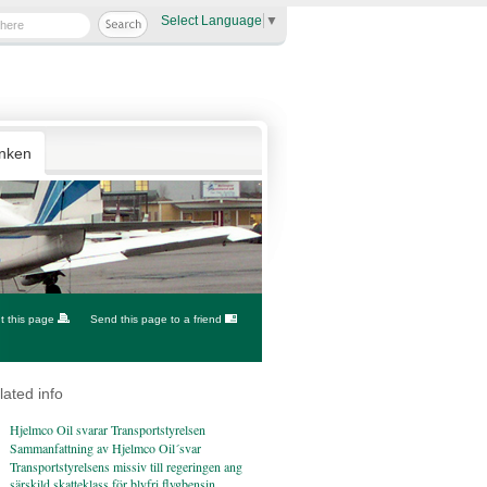
Select Language
▼
anken
nt this page
Send this page to a friend
lated info
Hjelmco Oil svarar Transportstyrelsen
Sammanfattning av Hjelmco Oil´svar
Transportstyrelsens missiv till regeringen ang
särskild skatteklass för blyfri flygbensin