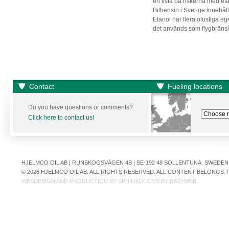
en lista på riskerna med eta
Bilbensin i Sverige innehåll
Etanol har flera olustiga e
det används som flygbränsl
Contact
Fueling locations
Du you have questions or comments?
Click here to contact us!
HJELMCO OIL AB | RUNSKOGSVÄGEN 4B | SE-192 48 SOLLENTUNA, SWEDEN | +
© 2026 HJELMCO OIL AB. ALL RIGHTS RESERVED. ALL CONTENT BELONGS
WEBDESIGN AND PRODUCTION BY
SPHINXLY
. CMS BY
EASYWEB