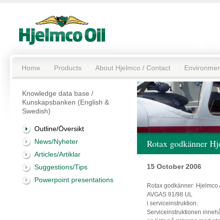
Home
Products
About Hjelmco / Contact
Environmen
Knowledge data base /
Kunskapsbanken (English &
Swedish)
Outline/Översikt
News/Nyheter
Rotax godkänner H
Articles/Artiklar
15 October 2006
Suggestions/Tips
Powerpoint presentations
Rotax godkänner Hjelmco
AVGAS 91/98 UL
i serviceinstruktion.
Serviceinstruktionen inneh