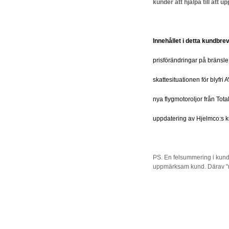
kunder att hjälpa till att 
Innehållet i detta kundbrev
prisförändringar på bränsle
skattesituationen för blyfr
nya flygmotoroljor från Tota
uppdatering av Hjelmco:s k
PS. En felsummering i kund
uppmärksam kund. Därav "r