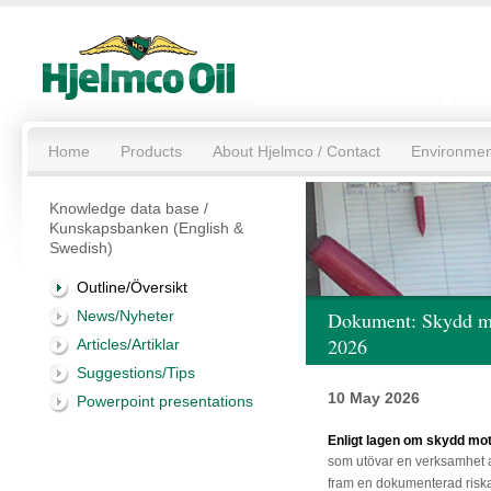
Home
Products
About Hjelmco / Contact
Environmen
Knowledge data base /
Kunskapsbanken (English &
Swedish)
Outline/Översikt
News/Nyheter
Dokument: Skydd mo
2026
Articles/Artiklar
Suggestions/Tips
10 May 2026
Powerpoint presentations
Enligt lagen om skydd mot
som utövar en verk
samhet a
fram en dokumenterad risk