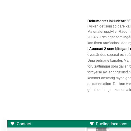
Dokumentet inkluderar ”
i
vilken
det som tidigare kal
Materialet uppfyller Räddni
2004:7.
Ritningar som ingår
kan även användas i den n
i Autocad 2 som bifogas i d
översändes separat och på
Dina ordnarie kanaler. Mall
förutsättningar som gäller f
förnyelse av lagringstillstå
kommer ansvarig myndighet
dokumentation. Det kan vara 
göra i ordning dokumentati
Contact
Fueling locations