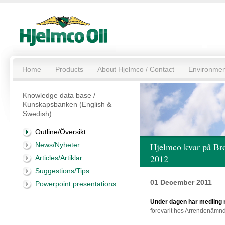
Home
Products
About Hjelmco / Contact
Environmen
Knowledge data base /
Kunskapsbanken (English &
Swedish)
Outline/Översikt
News/Nyheter
Hjelmco kvar på Bro
2012
Articles/Artiklar
Suggestions/Tips
01 December 2011
Powerpoint presentations
Under dagen har medling 
förevarit hos Arrendenämnd