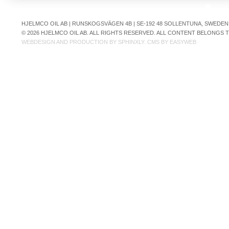
HJELMCO OIL AB | RUNSKOGSVÄGEN 4B | SE-192 48 SOLLENTUNA, SWEDEN | +
© 2026 HJELMCO OIL AB. ALL RIGHTS RESERVED. ALL CONTENT BELONGS
WEBDESIGN AND PRODUCTION BY
SPHINXLY
. CMS BY
EASYWEB