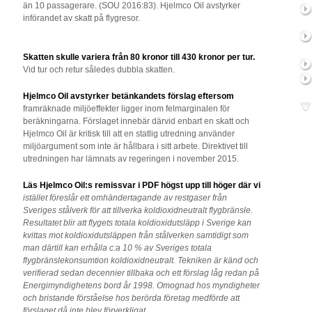
än 10 passagerare. (SOU 2016:83). Hjelmco Oil avstyrker
införandet av skatt på flygresor.
Skatten skulle variera från 80 kronor till 430 kronor per tur.
Vid tur och retur således dubbla skatten.
Hjelmco Oil avstyrker betänkandets förslag eftersom
framräknade miljöeffekter ligger inom felmarginalen för
beräkningarna. Förslaget innebär därvid enbart en skatt och
Hjelmco Oil är kritisk till att en statlig utredning använder
miljöargument som inte är hållbara i sitt arbete. Direktivet till
utredningen har lämnats av regeringen i november 2015.
Läs Hjelmco Oil:s remissvar i PDF högst upp till höger där
vi
istället föreslår ett omhändertagande av restgaser från
Sveriges stålverk för att tillverka koldioxidneutralt flygbränsle.
Resultatet blir att flygets totala koldioxidutsläpp i Sverige kan
kvittas mot koldioxidutsläppen från stålverken samtidigt som
man därtill kan erhålla c:a 10 % av Sveriges totala
flygbränslekonsumtion koldioxidneutralt. Tekniken är känd och
verifierad sedan decennier tillbaka och ett förslag låg redan på
Energimyndighetens bord år 1998. Omognad hos myndigheter
och bristande förståelse hos berörda företag medförde att
förslaget då inte blev förverkligat.