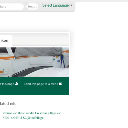
Select Language
▼
anken
nt this page
Send this page to a friend
lated info
Remissvar Betänkandet En svensk flygskatt
FI2016 04305 S2/jämte bilaga