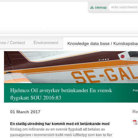
sitemap
mco / Contact
Environment
Knowledge data base / Kunskapsb
Hjelmco Oil avstyrker betänkandet En svensk
Pri
flygskatt SOU 2016:83
Re
01 March 2017
En statlig utredning har kommit med ett betänkande med
förslag om införande av en svensk flygskatt att betalas av
passagerare i kommersiell trafik med luftfartyg som kan ta fler