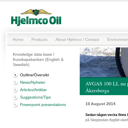
Home
Products
About Hjelmco / Contact
Environmen
Knowledge data base /
Kunskapsbanken (English &
Swedish)
Outline/Översikt
News/Nyheter
AVGAS 100 LL nu på
Åkersberga
Articles/Artiklar
Suggestions/Tips
10 August 2014
Powerpoint presentations
Sedan någon vecka finns 
på Skeppsdals flygfält utan