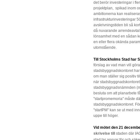
det berör investeringar i fl
projektplan, spikad inom o
ambitionerna kan realiseras
infrastrukturinvesteringar 50 
avskrivningstiden bli så ko
då nuvarande arrendeavtal för
lönsamhet med en sådan kor
en eller flera okända param
utomstående.
Till Stockholms Stad har 
förslag av vad man vill gör
stadsbyggnadskontoret har dä
om man ställer sig positiv til
när stadsbyggnadskontoret st
stadsbyggnadsnämnden (med 
besluta om att planarbete få
"startpromemoria" måste dä
stadsbyggnadskontoret. Fö
"startPM" kan se ut med in
uppe till höger.
Vid mötet den 21 decemb
skrivelse
till
staden där IA
stad tar ansvar för och säker