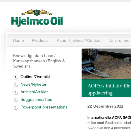
Home
Products
About Hjelmco / Contact
Environmen
Knowledge data base /
Kunskapsbanken (English &
Swedish)
Outline/Översikt
News/Nyheter
AOPA:s initiativ för
uppdatering.
Articles/Artiklar
Suggestions/Tips
22 December 2011
Powerpoint presentations
Internationella AOPA (IA
möte med
Stockholms stad
Swedavia den 4 november 2