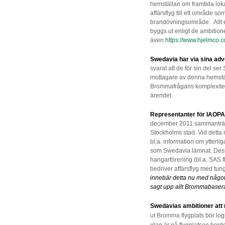
hemställan om framtida lo
affärsflyg till ett område s
brandövningsområde. Allt enl
byggs ut enligt de ambitio
även
https://www.hjelmco
Swedavia har via sina ad
svarat
att de för sin del se
mottagare av denna hemstä
Brommafrågans komplexitet 
ärendet.
Representanter för IAOPA
december 2011 sammanträff
Stockholms stad. Vid dett
bl.a. information om ytterli
som Swedavia lämnat. Des
hangarförening (bl.a. SAS 
bedriver affärsflyg med tung
innebär detta nu med något
sagt upp allt Brommabaserat 
Swedavias ambitioner att
ut
Bromma
flygplats bör log