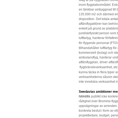
idag är på flygplatsen bor
inom flygplatsområdet. Enb
en tänkbar ombyggnad till b
135.000 m2 och därmed en 
disposition. Det totala an
affärsflygaktörer kan behöva 
enkelt på grund av platsbri
juridisk/fysiskt person som
luftfartyg, hanterar författn
för flygande personal (
FTO=f
tillhandahåller luftfartyg fö
kommersiell (bolag) och ideel
ambulansflyg, hanterar und
affärsflygplan, driver affärs
flygbränsleverksamhet,
et
kunna täcka in flera typer
verksamheterna såsom sker
inte innebära verksamhet med
Swedavias ambitioner me
hitintills
publikt icke konkre
rådighet över Bromma flygp
uppsägningar av arrenden. 
konkreta beslut i form av et
projektledare, budget, pers