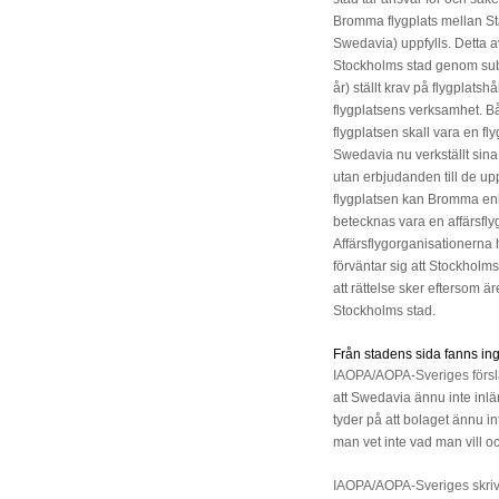
Bromma flygplats mellan S
Swedavia) uppfylls. Detta avt
Stockholms stad genom sub
år) ställt krav på flygplat
flygplatsens verksamhet. Bå
flygplatsen skall vara en flyg
Swedavia nu verkställt sina
utan erbjudanden till de u
flygplatsen kan Bromma en
betecknas vara en affärsfly
Affärsflygorganisationerna h
förväntar sig att Stockholm
att rättelse sker eftersom 
Stockholms stad.
Från stadens sida fanns in
IAOPA/AOPA-Sveriges försla
att Swedavia ännu inte inl
tyder på att bolaget ännu inte
man vet inte vad man vill o
IAOPA/AOPA-Sveriges skrivel