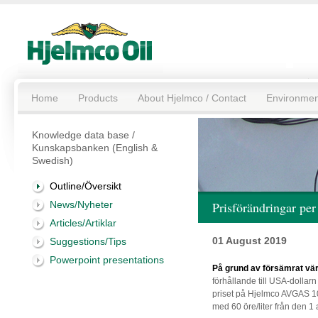
Home
Products
About Hjelmco / Contact
Environmen
Knowledge data base /
Kunskapsbanken (English &
Swedish)
Outline/Översikt
News/Nyheter
Prisförändringar per
Articles/Artiklar
01 August 2019
Suggestions/Tips
Powerpoint presentations
På grund av försämrat vär
förhållande till USA-dollar
priset på Hjelmco AVGAS 
med 60 öre/liter från den 1