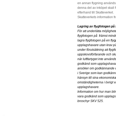
en annan flygning används f
denna del av inköpet skall f
efterhand till Skatteverket.
Skatteverkets information f
Lagring av flygfotogen på 
För att underlätta möjlighete
flygfotogen på
främst mindr
lagra flygfotogen på en
fly
upplagshavare utan krav på
under
förutsättning att flygf
uppskovsförfarande och s
när luftfartyget inte använd
godkänd som upplagshavar
ansöker
om godkännande di
i Sverige som kan
godkänn
hänsyn till sina ekonomisk
omständigheterna i övrigt v
upplagshavare.
Information om hur man bli
vara godkänd som
upplags-
broschyr SKV 525.