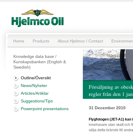
Home
Products
About Hjelmco / Contact
Environmen
Knowledge data base /
Kunskapsbanken (English &
Swedish)
Outline/Översikt
News/Nyheter
Försäljning av obes
regler från den 1 ja
Articles/Artiklar
Suggestions/Tips
31 December 2010
Powerpoint presentations
Flygfotogen (JET-A1) kan id
innehavare utan skatt och f
sälja detta bränsle till an