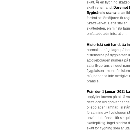
skatt. Är en flygning skattep
skatt i efterhand.
Däremot fö
flygbränsle utan att
samtid
fordrat att försäljaren är 
Skatteverket. Detta ställer i
skattedelen, en minsta lag
omfattade administration.
Historiskt sett har detta i
normalt har ägt lager på ber
cisternerna på flygplatsen i
att oljebolagen numera på fle
sälja flygbränsle i eget namn
flygplatsen - men då cister
m3, har detta inte medgivit 
bränsle.
Från den 1 januari 2011 ka
uppfyller kraven på att få 
detta och vid godkännande 
oljebolagen lämnar. Tillstå
försäljning av flygfotogen (
använda bränslet för s.k. pr
skattepliktig. Inget hindrar
skatt för flygning som är ut