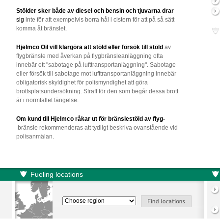
Stölder sker både av diesel och bensin och tjuvarna
drar
sig
inte för att exempelvis borra hål i cistern för att på så sätt
komma åt bränslet.
Hjelmco Oil vill klargöra att stöld eller försök till stöld
av
flygbränsle med åverkan på flygbränsleanläggning ofta
innebär ett "sabotage på lufttransportanläggning". Sabotage
eller försök till sabotage mot lufttransportanläggning innebär
obligatorisk skyldighet för polismyndighet att göra
brottsplatsundersökning. Straff för den som begår dessa brott
är i normfallet fängelse.
Om kund till Hjelmco råkar ut för bränslestöld av flyg-
bränsle rekommenderas att tydligt beskriva ovanstående vid
polisanmälan.
Fueling locations