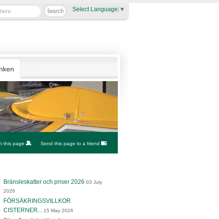
Select Language
▼
anken
nt this page
Send this page to a friend
Bränsleskatter och priser 2026
03 July
2026
FÖRSÄKRINGSVILLKOR
CISTERNER...
15 May 2026