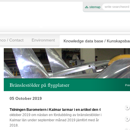
sitemap
mco / Contact
Environment
Knowledge data base / Kunskapsb
Bränslestölder på flygplatser
Pri
05 October 2019
Tidningen Barometern i Kalmar larmar i en artikel den
4
oktober
2019 om nästan en fördubbling av bränslestölder i
Kalmar län under september månad 2019 jämfört med år
2018.