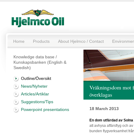
Home
Products
About Hjelmco / Contact
Environmen
Knowledge data base /
Kunskapsbanken (English &
Swedish)
Outline/Översikt
News/Nyheter
Vräkningsdom mot f
överklagas
Articles/Artiklar
Suggestions/Tips
18 March 2013
Powerpoint presentations
En dom utfärdad av Solna 
att avhysa affärsflyg och av
bunden flygverksamhet från