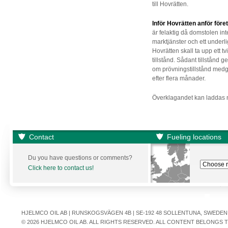
till Hovrätten.
Inför Hovrätten anför före
är felaktig då domstolen int
marktjänster och ett underli
Hovrätten skall ta upp ett t
tillstånd. Sådant tillstånd 
om prövningstillstånd medge
efter flera månader.
Överklagandet kan laddas n
Contact
Fueling locations
Du you have questions or comments?
Click here to contact us!
HJELMCO OIL AB | RUNSKOGSVÄGEN 4B | SE-192 48 SOLLENTUNA, SWEDEN | +
© 2026 HJELMCO OIL AB. ALL RIGHTS RESERVED. ALL CONTENT BELONGS