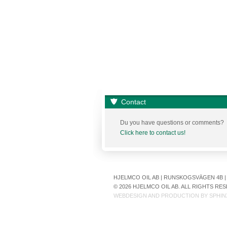
Contact
Du you have questions or comments?
Click here to contact us!
HJELMCO OIL AB | RUNSKOGSVÄGEN 4B | S
© 2026 HJELMCO OIL AB. ALL RIGHTS R
WEBDESIGN AND PRODUCTION BY
SPHIN