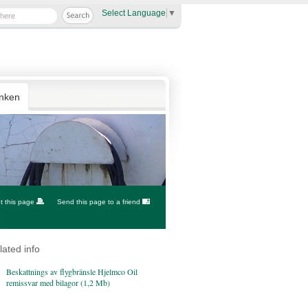
Select Language
▼
anken
nt this page
Send this page to a friend
lated info
Beskattnings av flygbränsle Hjelmco Oil
remissvar med bilagor (1,2 Mb)