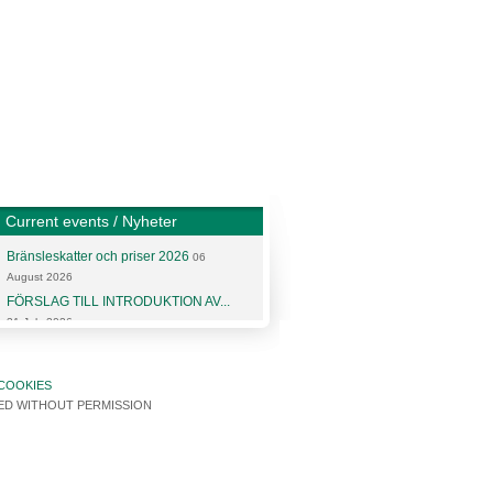
Current events / Nyheter
Bränsleskatter och priser 2026
06
August 2026
FÖRSLAG TILL INTRODUKTION AV...
31 July 2026
More articles and news
COOKIES
SED WITHOUT PERMISSION