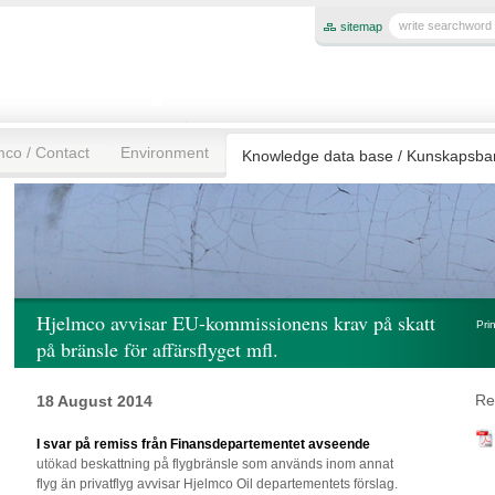
sitemap
mco / Contact
Environment
Knowledge data base / Kunskapsb
Hjelmco avvisar EU-kommissionens krav på skatt
Pri
på bränsle för affärsflyget mfl.
Re
18 August 2014
I svar på remiss från Finansdepartementet avseende
utökad
beskattning på flygbränsle som används inom annat
flyg än privatflyg avvisar Hjelmco Oil departementets förslag.