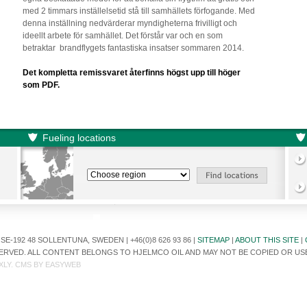
med 2 timmars inställelsetid stå till samhällets förfogande. Med
denna inställning nedvärderar myndigheterna frivilligt och
ideellt arbete för samhället. Det förstår var och en som
betraktar brandflygets fantastiska insatser sommaren 2014.
Det kompletta remissvaret återfinns högst upp till höger
som PDF.
Fueling locations
E-192 48 SOLLENTUNA, SWEDEN | +46(0)8 626 93 86 |
SITEMAP
|
ABOUT THIS SITE
|
ESERVED. ALL CONTENT BELONGS TO HJELMCO OIL AND MAY NOT BE COPIED OR U
XLY
. CMS BY
EASYWEB