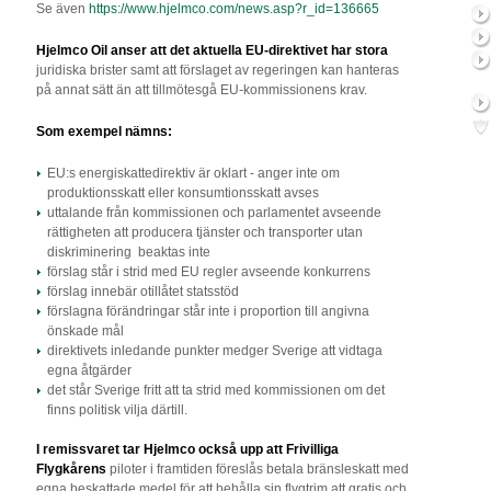
Se även
https://www.hjelmco.com/news.asp?r_id=136665
Hjelmco Oil anser att det aktuella EU-direktivet har stora
juridiska brister samt att förslaget av regeringen kan hanteras
på annat sätt än att tillmötesgå EU-kommissionens krav.
Som exempel nämns:
EU:s energiskattedirektiv är oklart - anger inte om
produktionsskatt eller konsumtionsskatt avses
uttalande från kommissionen och parlamentet avseende
rättigheten att producera tjänster och transporter utan
diskriminering beaktas inte
förslag står i strid med EU regler avseende konkurrens
förslag innebär otillåtet statsstöd
förslagna förändringar står inte i proportion till angivna
önskade mål
direktivets inledande punkter medger Sverige att vidtaga
egna åtgärder
det står Sverige fritt att ta strid med kommissionen om det
finns politisk vilja därtill.
I remissvaret tar Hjelmco också upp att Frivilliga
Flygkårens
piloter i framtiden föreslås betala bränsleskatt med
egna beskattade medel för att behålla sin flygtrim att gratis och