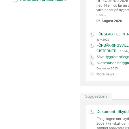
UPPDATERAT 2026-0
ned. Hjelmco får nu 
vilka priser på flygb
med...
06 August 2026
FÖRSLAG TILL INTR
July 2026
FÖRSÄKRINGSVIL
CISTERNER...
15 Ma
Säve flygplats stängd
Skattesatser för flygb
December 2025
More news
Suggestions
Dokument: Skydd 
Enligt lagen om sky
2003:778) skall den 
samhet analysera ris