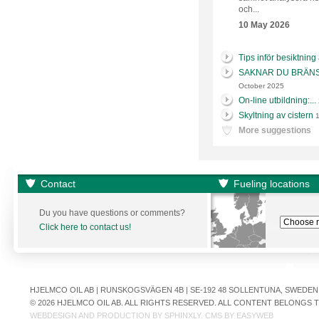
och...
10 May 2026
Tips inför besiktning 
SAKNAR DU BRÄNSLE
October 2025
On-line utbildning:...
Skyltning av cistern
1
More suggestions
Contact
Fueling locations
Du you have questions or comments?
Click here to contact us!
HJELMCO OIL AB | RUNSKOGSVÄGEN 4B | SE-192 48 SOLLENTUNA, SWEDEN | +
© 2026 HJELMCO OIL AB. ALL RIGHTS RESERVED. ALL CONTENT BELONGS
WEBDESIGN AND PRODUCTION BY
SPHINXLY
. CMS BY
EASYWEB