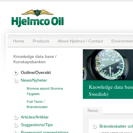
Home
Products
About Hjelmco / Contact
Environmen
Knowledge data base /
Kunskapsbanken
Outline/Översikt
News/Nyheter
Knowledge data bas
Bromma airport/ Bromma
Swedish)
Flygplats
Fuel Taxes /
Bränsleskatter
News
Articles/Artiklar
Suggestions/Tips
Bränsleskatter oc
Powerpoint presentations