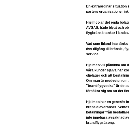
En extraordinär situation 
parters organisationer inkl
Hjelmco är det enda bolage
AVGAS, både blyat och obly
flygbränsletankar i landet
Vad som ibland inte tänks 
dvs tillgång till bränsle, 
service.
Hjelmco vill påminna om de
våra kunder själva har kont
oljelager och att beställnin
Om man är medveten om a
"brandflygvecka" är det sål
försäkra sig om att det fi
Hjelmco har en generös inst
bränsleleveranser. Semest
betalningar från beställa
inte innebära avsaknad av 
brandflygsäsong.