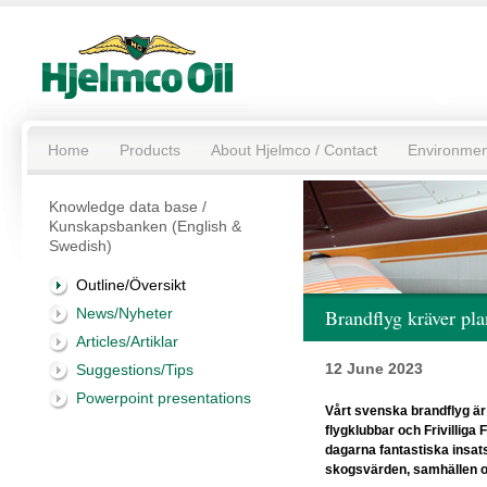
Home
Products
About Hjelmco / Contact
Environmen
Knowledge data base /
Kunskapsbanken (English &
Swedish)
Outline/Översikt
News/Nyheter
Brandflyg kräver pla
Articles/Artiklar
12 June 2023
Suggestions/Tips
Powerpoint presentations
Vårt svenska brandflyg är
flygklubbar och Frivilliga 
dagarna fantastiska insats
skogsvärden, samhällen oc