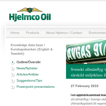
Home
Products
About Hjelmco / Contact
Environmen
Knowledge data base /
Kunskapsbanken (English &
Swedish)
Outline/Översikt
News/Nyheter
Svenskt allmänflyg v
särskild miljöklass f
Articles/Artiklar
Suggestions/Tips
27 February 2010
Powerpoint presentations
I en uppmärksammad manif
allt
allmänflyg i Sverige vä
(Allmänflygrådet) till regeri