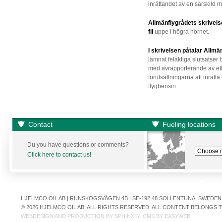
inrättandet av en särskild mi
Allmänflygrådets skrivelse
fil
uppe i högra hörnet.
I skrivelsen påtalar Allmä
lämnat
felaktiga slutsatser
med avrapporterande av e
förutsättningarna att inrätta
flygbensin.
Contact
Fueling locations
Du you have questions or comments?
Click here to contact us!
HJELMCO OIL AB | RUNSKOGSVÄGEN 4B | SE-192 48 SOLLENTUNA, SWEDEN | +
© 2026 HJELMCO OIL AB. ALL RIGHTS RESERVED. ALL CONTENT BELONGS
WEBDESIGN AND PRODUCTION BY
SPHINXLY
. CMS BY
EASYWEB