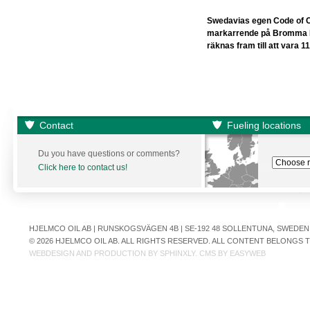
Swedavias egen Code of Co
markarrende på Bromma F
räknas fram till att vara 
Contact
Fueling locations
Du you have questions or comments?
Click here to contact us!
HJELMCO OIL AB | RUNSKOGSVÄGEN 4B | SE-192 48 SOLLENTUNA, SWEDEN | +
© 2026 HJELMCO OIL AB. ALL RIGHTS RESERVED. ALL CONTENT BELONGS
WEBDESIGN AND PRODUCTION BY
SPHINXLY
. CMS BY
EASYWEB