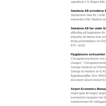
uppräknat 2 % årligen från 
Swedavia AB arrenderar 
Stockholms Stad för 1 kr/år.
subvention från Stadens sida
Swedavia AB har under år 
affärsflyg på flygplatsen för 
erbjudits att stanna kvar 
första prisindikation om 91
670:- kr/m2.
Flygplatsens verksamhet 
Chicagokonventionen och des
charges". Chicagokonventi
Sverige hanteras av Förent
Sverige är medlem av ICAO. 
flygplatsavgifter (Doc 9082
document såsom Airport E
Airport Economics Manual 
högst uppe till höger) angiv
exempelvis hangarer kan t
markarrenden för närligg