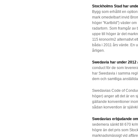
Stockholms Stad har unde
Bygg som erhållit en option
mark omedelbart invid Bromma
höger "Kartbild") väster om
radartorn. Som framgår av bi
uppe till höger är det mark
115 kronor/m2 alternativt 
båda i 2011 års värde. En 
årligen.
Swedavia har under 2012 
conduct för de som levererar
har Swedavia i samma regler
dem och samtliga anställd
Swedavias Code of Conduct 
höger) anger att det är en s
gällande konventioner in
sådan konvention är självk
Swedavias erbjudande om
sedemera sänkt till 670 kr
högre än det pris som Stock
marknadsmässigt vid affär