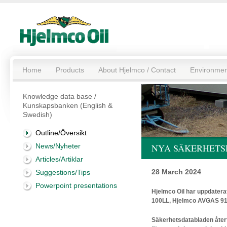
Home
Products
About Hjelmco / Contact
Environmen
Knowledge data base /
Kunskapsbanken (English &
Swedish)
Outline/Översikt
News/Nyheter
NYA SÄKERHET
Articles/Artiklar
28 March 2024
Suggestions/Tips
Powerpoint presentations
Hjelmco Oil har uppdater
100LL, Hjelmco AVGAS 91
Säkerhetsdatabladen återf