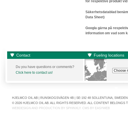
för respektive produkt vid
Säkerhetsdatablad benäm
Data Sheet)
Googla gärna på respektiv
information om vad som ka
Contact
Fueling locations
Du you have questions or comments?
Click here to contact us!
HJELMCO OIL AB | RUNSKOGSVÄGEN 4B | SE-192 48 SOLLENTUNA, SWEDEN | +
© 2026 HJELMCO OIL AB. ALL RIGHTS RESERVED. ALL CONTENT BELONGS
WEBDESIGN AND PRODUCTION BY
SPHINXLY
. CMS BY
EASYWEB