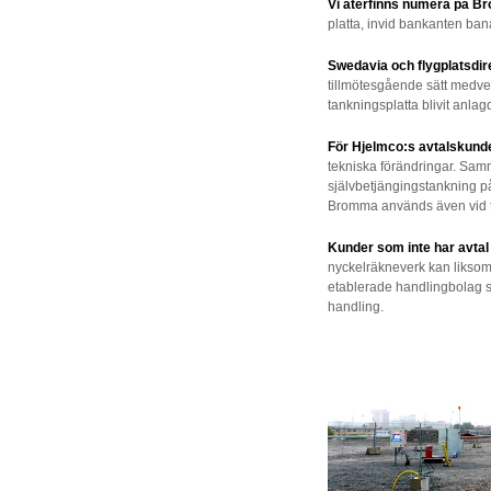
Vi återfinns numera på B
platta, invid bankanten ba
Swedavia och flygplatsdir
tillmötesgående sätt medver
tankningsplatta blivit anlag
För Hjelmco:s avtalskunder
tekniska förändringar. Sa
självbetjängingstankning p
Bromma används även vid t
Kunder som inte har avta
nyckelräkneverk kan liksom
etablerade handlingbolag s
handling.