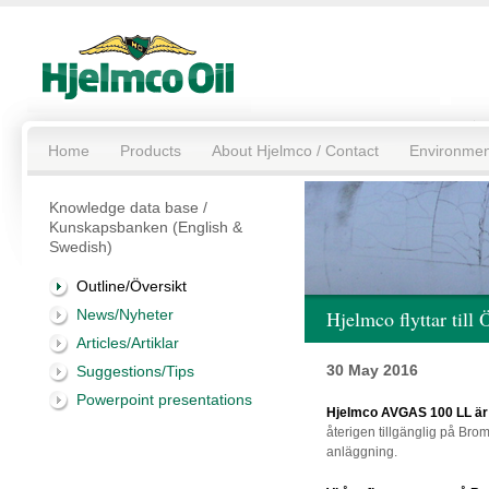
Home
Products
About Hjelmco / Contact
Environmen
Knowledge data base /
Kunskapsbanken (English &
Swedish)
Outline/Översikt
News/Nyheter
Hjelmco flyttar till
Articles/Artiklar
30 May 2016
Suggestions/Tips
Powerpoint presentations
Hjelmco AVGAS 100 LL är ef
återigen tillgänglig på Brom
anläggning.