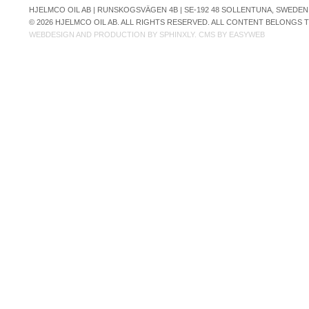
HJELMCO OIL AB | RUNSKOGSVÄGEN 4B | SE-192 48 SOLLENTUNA, SWEDEN | +
© 2026 HJELMCO OIL AB. ALL RIGHTS RESERVED. ALL CONTENT BELONGS
WEBDESIGN AND PRODUCTION BY
SPHINXLY
. CMS BY
EASYWEB