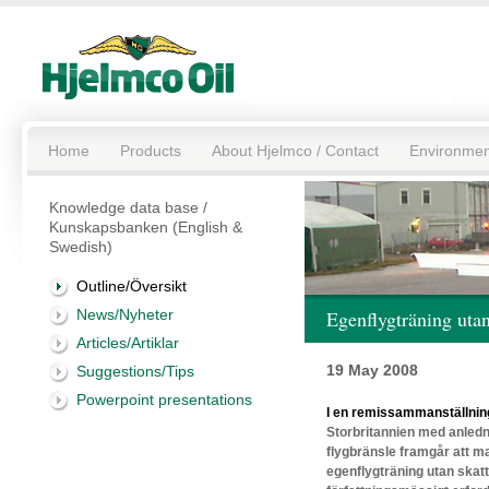
Home
Products
About Hjelmco / Contact
Environmen
Knowledge data base /
Kunskapsbanken (English &
Swedish)
Outline/Översikt
News/Nyheter
Egenflygträning utan
Articles/Artiklar
19 May 2008
Suggestions/Tips
Powerpoint presentations
I en remissammanställnin
Storbritannien med anledn
flygbränsle
framgår att ma
egenflygträning utan skat